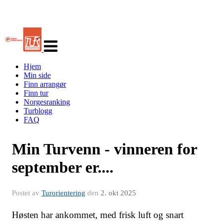
Veksle
navigasjon
Hjem
Min side
Finn arrangør
Finn tur
Norgesranking
Turblogg
FAQ
Min Turvenn - vinneren for
september er....
Postet av
Turorientering
den
2. okt 2025
Høsten har ankommet, med frisk luft og snart