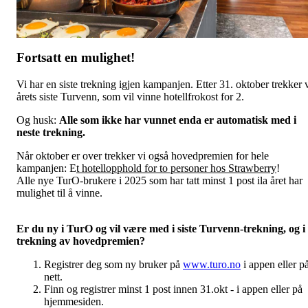
Fortsatt en mulighet!
Vi har en siste trekning igjen kampanjen. Etter 31. oktober trekker 
årets siste Turvenn, som vil vinne hotellfrokost for 2.
Og husk:
Alle som ikke har vunnet enda er automatisk med i
neste trekning.
Når oktober er over trekker vi også hovedpremien for hele
kampanjen: E
t hotellopphold for to personer hos Strawberry
!
Alle nye TurO-brukere i 2025 som har tatt minst 1 post ila året har
mulighet til å vinne.
Er du ny i TurO og vil være med i siste Turvenn-trekning, og i
trekning av hovedpremien?
Registrer deg som ny bruker på
www.turo.no
i appen eller p
nett.
Finn og registrer minst 1 post innen 31.okt - i appen eller på
hjemmesiden.