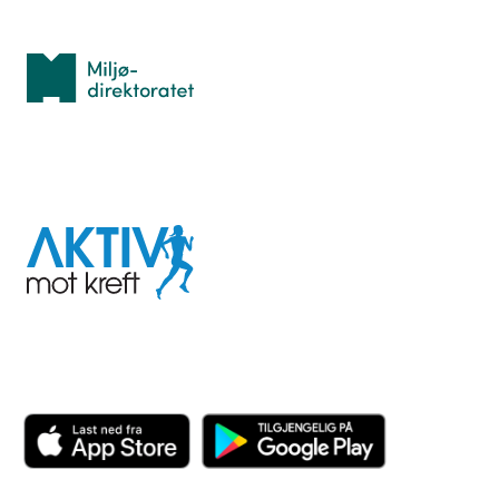
Med støtte fra
Miljødirektoratet
I samarbeid med
Aktiv
mot
kreft
Last ned appen her