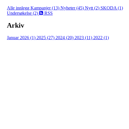
Alle innlegg
Kampanjer (13)
Nyheter (45)
Nytt (2)
SKODA (1)
Undersøkelse (2)
RSS
Arkiv
Januar 2026 (1)
2025 (27)
2024 (20)
2023 (11)
2022 (1)
Turorientering.no er den offisielle portalen for
turorientering på nett fra Norges
Orienteringsforbund.