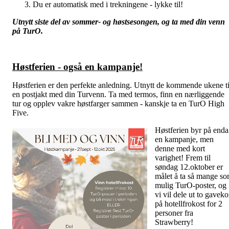
Du er automatisk med i trekningene - lykke til!
Utnytt siste del av sommer- og høstsesongen, og ta med din venn
på TurO.
Høstferien - også en kampanje!
Høstferien er den perfekte anledning. Utnytt de kommende ukene ti
en postjakt med din Turvenn. Ta med termos, finn en nærliggende
tur og opplev vakre høstfarger sammen - kanskje ta en TurO High
Five.
Høstferien byr p
å enda
en kampanje, men
denne med kort
varighet! Frem til
søndag 12.oktober er
målet å ta så mange s
mulig TurO-poster, og
vi vil dele ut to gaveko
på hotellfrokost for 2
personer fra
Strawberry!