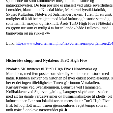
spennende tur som kombinerer mosjon, lokalhistorie og
naturopplevelser. De fem postene er plassert ved ulike severdighete
i området, blant annet Nittedal kirke, Markerud fyrstikkfabrikk,
Skyset Kulturtun, Nitelva og Salamanderparken. Turen gir en unik
mulighet til å bli bedre kjent med lokal kultur og historie samtidig
som man får mosjon og frisk luft. Årets TurO High Five i Nittedal 
en grønn tur som er mulig å ta for trillende - både i rullestol, med
barnevogn og på sykkel 🚲
Link:
https://www.turorientering.no/next/orienteering/organizer/25
Historiske stopp med Nydalens TurO High Five
Nydalen SK inviterer til TurO High Five i Nordmarka og
Maridalen, med fem poster som virkelig kombinerer historie med
natur. Klubben skriver om historien på hver enkelt postplassering, s
her er det ingen tilfeldigheter. Turen går innom Vettakollen,
Kastegravene ved Svenskemuren, Bruastua ved Hammeren,
Kollbakkene ved Skjerven gård og Langmyr skytebane – steder
med alt fra gamle vardesystemer og husmannshistorie til idretts- og
kulturminner. Lær om lokalhistorien mens du tar TurO High Five i
frisk luft og flott natur. Turen gjennomføres i eget tempo som en
unik måte å oppleve nærområdet på 🌲