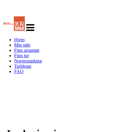
Veksle
navigasjon
Hjem
Min side
Finn arrangør
Finn tur
Norgesranking
Turblogg
FAQ