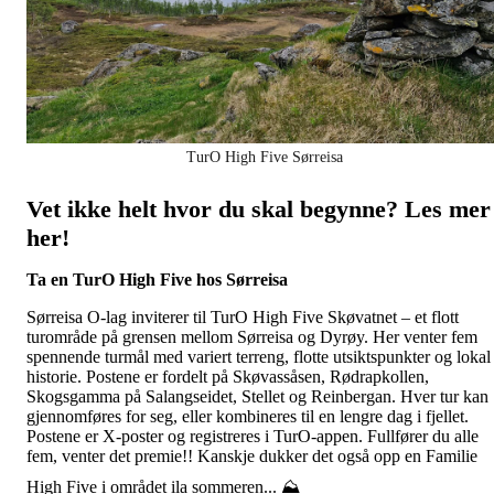
TurO High Five Sørreisa
Vet ikke helt hvor du skal begynne? Les mer
her!
T
a en TurO High Five hos Sørreisa
Sørreisa O-lag inviterer til TurO High Five Skøvatnet – et flott
turområde på grensen mellom Sørreisa og Dyrøy. Her venter fem
spennende turmål med variert terreng, flotte utsiktspunkter og lokal
historie. Postene er fordelt på Skøvassåsen, Rødrapkollen,
Skogsgamma på Salangseidet, Stellet og Reinbergan. Hver tur kan
gjennomføres for seg, eller kombineres til en lengre dag i fjellet.
Postene er X-poster og registreres i TurO-appen. Fullfører du alle
fem, venter det premie!! Kanskje dukker det også opp en Familie
High Five i området ila sommeren... ⛰️