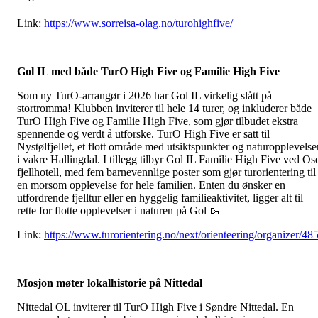
Link:
https://www.sorreisa-olag.no/turohighfive/
Gol IL med både TurO High Five og Familie High Five
Som ny TurO-arrangør i 2026 har Gol IL virkelig slått på
stortromma! Klubben inviterer til hele 14 turer, og inkluderer både
TurO High Five og Familie High Five, som gjør tilbudet ekstra
spennende og verdt å utforske. TurO High Five er satt til
Nystølfjellet, et flott område med utsiktspunkter og naturopplevelse
i vakre Hallingdal. I tillegg tilbyr Gol IL Familie High Five ved Os
fjellhotell, med fem barnevennlige poster som gjør turorientering til
en morsom opplevelse for hele familien. Enten du ønsker en
utfordrende fjelltur eller en hyggelig familieaktivitet, ligger alt til
rette for flotte opplevelser i naturen på Gol 🥾
Link:
https://www.turorientering.no/next/orienteering/organizer/48
Mosjon møter lokalhistorie på Nittedal
Nittedal OL inviterer til TurO High Five i Søndre Nittedal. En