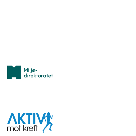
Nyttige ressurser
Hva er TurOrientering?
Lær orientering
Idrettsbutikken
Personvern
Med støtte fra
Miljødirektoratet
I samarbeid med
Aktiv
mot
kreft