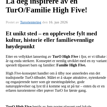
La deg inspirere av en
TurO/Familie High Five!
Postet av
Turorientering
den
16. jun 2026
Et unikt sted – en opplevelse fylt med
kultur, historie eller familievennlige
høydepunkt
Etter en vellykket lansering av
TurO High Five
i fjor, er vi tilbake 
år og enda sterkere. Konseptet er nemlig utviklet med en ny variant
spesielt tilpasset barn og familier:
Familie High Five.
High Five-konseptet handler om å tilby noe annerledes enn det
tradisjonelle TurO-tilbudet. Målet er å skape attraktive, nytenkende
og engasjerende turer som gir mestringsfølelse, gode
naturopplevelser og lyst til å komme seg ut på tur – enten du er en
erfaren turorienterer eller prøver TurO for første gang.
TurO High Five
består av fem poster plassert ved lokale