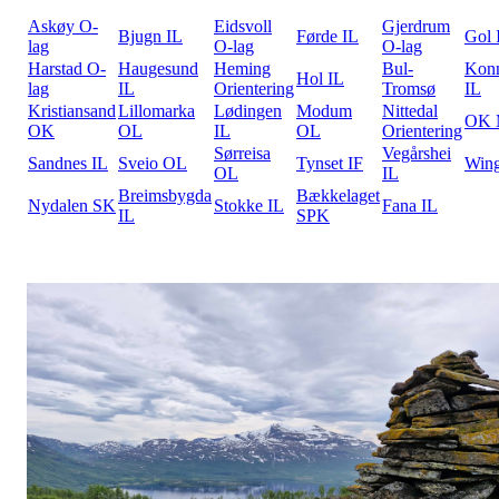
Askøy O-
Eidsvoll
Gjerdrum
Bjugn IL
Førde IL
Gol 
lag
O-lag
O-lag
Harstad O-
Haugesund
Heming
Bul-
Kon
Hol IL
lag
IL
Orientering
Tromsø
IL
Kristiansand
Lillomarka
Lødingen
Modum
Nittedal
OK 
OK
OL
IL
OL
Orientering
Sørreisa
Vegårshei
Sandnes IL
Sveio OL
Tynset IF
Win
OL
IL
Breimsbygda
Bækkelaget
Nydalen SK
Stokke IL
Fana IL
IL
SPK