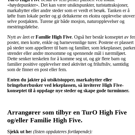
«høydepunkter». Det kan være utsiktspunkter, turistattraksjoner,
markahytter eller andre steder som er verdt et besøk. Tanken er å
løfte fram lokale perler og gi deltakerne en ekstra opplevelse utover
selve postjakten. Turene gir både mosjon, naturopplevelser og
mestringsfølelse.
Nytt av året er
Familie High Five
. Også her består konseptet av f
poster, men korte, enkle og barnevennlige turer. Postene er plassert
på steder som appellerer til barn og familier, som lekeplasser, parker
strender eller andre morsomme og spennende mål i nærmiljøet.
Dette senker terskelen for å komme seg ut, og gir flere barn og
familier positive opplevelser med aktivitet og friluftsliv, samtidig
som de finner en post eller fem.
Enten du jakter på utsiktstopper, markahytter eller
bringebærbusker ved lekeplassen, så inviterer High Five-
konseptet til å oppdage nye steder og skape gode turminner.
Arrangører som tilbyr en TurO High Five
og/eller Familie High Five.
Sjekk ut he
r
(listen oppdateres fortløpende):