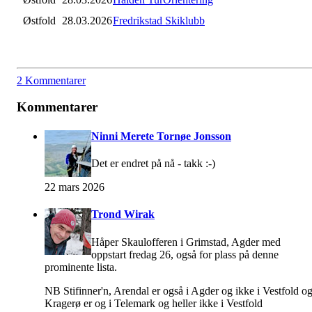
Østfold
28.03.2026
Fredrikstad Skiklubb
2 Kommentarer
Kommentarer
Ninni Merete Tornøe Jonsson
Det er endret på nå - takk :-)
22 mars 2026
Trond Wirak
Håper Skaulofferen i Grimstad, Agder med
oppstart fredag 26, også for plass på denne
prominente lista.
NB Stifinner'n, Arendal er også i Agder og ikke i Vestfold o
Kragerø er og i Telemark og heller ikke i Vestfold