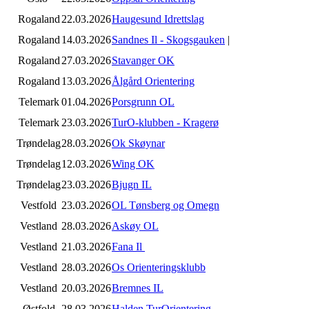
Rogaland
22.03.2026
Haugesund Idrettslag
Rogaland
14.03.2026
Sandnes Il - Skogsgauken
|
Rogaland
27.03.2026
Stavanger OK
Rogaland
13.03.2026
Ålgård Orientering
Telemark
01.04.2026
Porsgrunn OL
Telemark
23.03.2026
TurO-klubben - Kragerø
Trøndelag
28.03.2026
Ok Skøynar
Trøndelag
12.03.2026
Wing OK
Trøndelag
23.03.2026
Bjugn IL
Vestfold
23.03.2026
OL Tønsberg og Omegn
Vestland
28.03.2026
Askøy OL
Vestland
21.03.2026
Fana Il
Vestland
28.03.2026
Os Orienteringsklubb
Vestland
20.03.2026
Bremnes IL
Østfold
28.03.2026
Halden TurOrientering