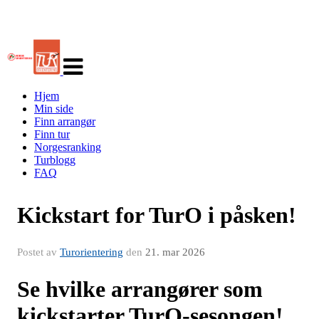
Veksle
navigasjon
Hjem
Min side
Finn arrangør
Finn tur
Norgesranking
Turblogg
FAQ
Kickstart for TurO i påsken!
Postet av
Turorientering
den
21. mar 2026
Se hvilke arrangører som
kickstarter TurO‑sesongen!