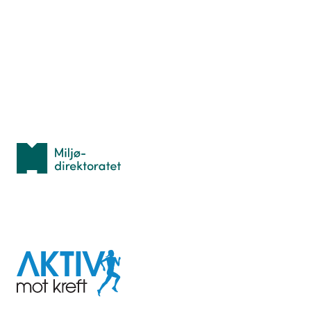
Hva er TurOrientering?
Lær orientering
Idrettsbutikken
Personvern
Med støtte fra
Miljødirektoratet
I samarbeid med
Aktiv
mot
kreft