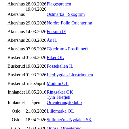
Akershus
28.03.2026
Flaggspretten
19.04.2026
Akershus
Østmarka - Skogtrim
Akershus
29.03.2026
Nordre Follo Orientering
Akershus
14.03.2026
Fossum IF
Akershus
26.03.2026
Ås IL
Akershus
07.05.2026
Gjerdrum - Postfinner'n
Buskerud
01.04.2026
Eiker OL
Buskerud
19.03.2026
Fossekallen IL
Buskerud
01.03.2026
Lierbygda - Lier-trimmen
Buskerud
mars/april
Modum OL
Innlandet
10.05.2016
Ringsaker OK
Tyin-Filefjell
Innlandet
åpen
Orienteringskklubb
Oslo
21.03.2026
Lillomarka OL
Oslo
18.04.2026
Stifinner'n - Nydalen SK
Oslo
22.03.2026
Oppsal Orientering