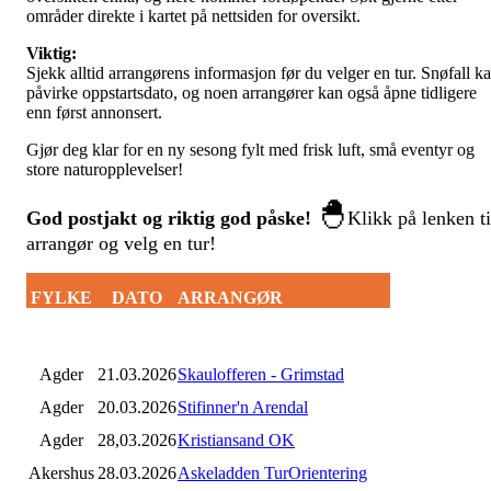
områder direkte i kartet på nettsiden for oversikt.
Viktig:
Sjekk alltid arrangørens informasjon før du velger en tur. Snøfall k
påvirke oppstartsdato, og noen arrangører kan også åpne tidligere
enn først annonsert.
Gjør deg klar for en ny sesong fylt med frisk luft, små eventyr og
store naturopplevelser!
🐣
God postjakt og riktig god påske!
Klikk på lenken ti
arrangør og velg en tur!
FYLKE
DATO
ARRANGØR
Agder
21.03.2026
Skaulofferen - Grimstad
Agder
20.03.2026
Stifinner'n Arendal
Agder
28,03.2026
Kristiansand OK
Akershus
28.03.2026
Askeladden TurOrientering