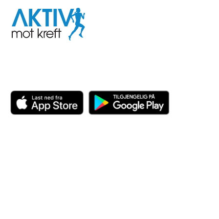
Aktiv
mot
kreft
Last ned appen her