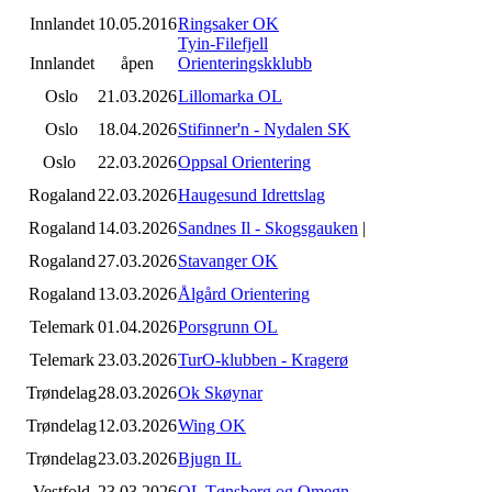
Innlandet
10.05.2016
Ringsaker OK
Tyin-Filefjell
Innlandet
åpen
Orienteringskklubb
Oslo
21.03.2026
Lillomarka OL
Oslo
18.04.2026
Stifinner'n - Nydalen SK
Oslo
22.03.2026
Oppsal Orientering
Rogaland
22.03.2026
Haugesund Idrettslag
Rogaland
14.03.2026
Sandnes Il - Skogsgauken
|
Rogaland
27.03.2026
Stavanger OK
Rogaland
13.03.2026
Ålgård Orientering
Telemark
01.04.2026
Porsgrunn OL
Telemark
23.03.2026
TurO-klubben - Kragerø
Trøndelag
28.03.2026
Ok Skøynar
Trøndelag
12.03.2026
Wing OK
Trøndelag
23.03.2026
Bjugn IL
Vestfold
23.03.2026
OL Tønsberg og Omegn