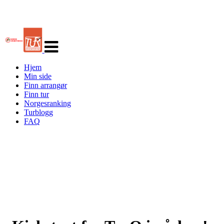
Veksle
navigasjon
Hjem
Min side
Finn arrangør
Finn tur
Norgesranking
Turblogg
FAQ