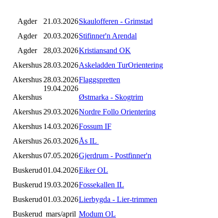
Agder
21.03.2026
Skaulofferen - Grimstad
Agder
20.03.2026
Stifinner'n Arendal
Agder
28,03.2026
Kristiansand OK
Akershus
28.03.2026
Askeladden TurOrientering
Akershus
28.03.2026
Flaggspretten
19.04.2026
Akershus
Østmarka - Skogtrim
Akershus
29.03.2026
Nordre Follo Orientering
Akershus
14.03.2026
Fossum IF
Akershus
26.03.2026
Ås IL
Akershus
07.05.2026
Gjerdrum - Postfinner'n
Buskerud
01.04.2026
Eiker OL
Buskerud
19.03.2026
Fossekallen IL
Buskerud
01.03.2026
Lierbygda - Lier-trimmen
Buskerud
mars/april
Modum OL