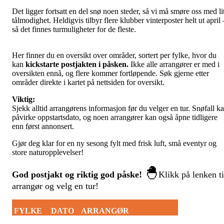
Det ligger fortsatt en del snø noen steder, så vi må smøre oss med lit
tålmodighet. Heldigvis tilbyr flere klubber vinterposter helt ut april 
så det finnes turmuligheter for de fleste.
Her finner du en oversikt over områder, sortert per fylke, hvor du
kan
kickstarte postjakten i påsken.
Ikke alle arrangører er med i
oversikten ennå, og flere kommer fortløpende. Søk gjerne etter
områder direkte i kartet på nettsiden for oversikt.
Viktig:
Sjekk alltid arrangørens informasjon før du velger en tur. Snøfall k
påvirke oppstartsdato, og noen arrangører kan også åpne tidligere
enn først annonsert.
Gjør deg klar for en ny sesong fylt med frisk luft, små eventyr og
store naturopplevelser!
🐣
God postjakt og riktig god påske!
Klikk på lenken ti
arrangør og velg en tur!
FYLKE
DATO
ARRANGØR