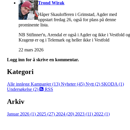
Trond Wirak
Håper Skaulofferen i Grimstad, Agder med
oppstart fredag 26, også for plass på denne
prominente lista.
NB Stifinner'n, Arendal er også i Agder og ikke i Vestfold o
Kragerø er og i Telemark og heller ikke i Vestfold
22 mars 2026
Logg inn for å skrive en kommentar.
Kategori
Alle innlegg
Kampanjer (13)
Nyheter (45)
Nytt (2)
SKODA (1)
Undersøkelse (2)
RSS
Arkiv
Januar 2026 (1)
2025 (27)
2024 (20)
2023 (11)
2022 (1)