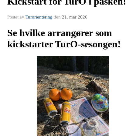
Kickstart for TurO i påsken!
Postet av
Turorientering
den
21. mar 2026
Se hvilke arrangører som
kickstarter TurO‑sesongen!