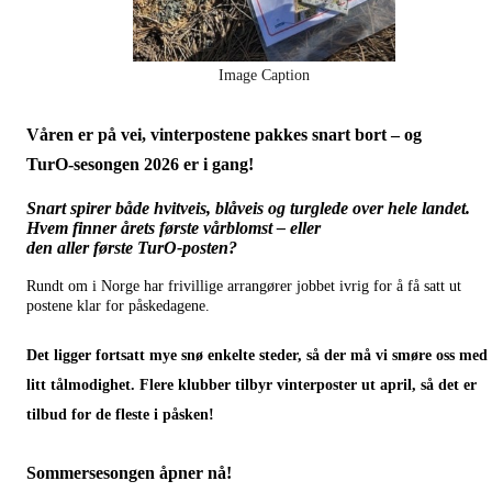
Image Caption
Våren er på vei, vinterpostene pakkes snart bort – og
TurO‑sesongen 2026 er i gang!
Snart spirer både hvitveis, blåveis og turglede over hele landet.
Hvem finner årets første vårblomst – eller
den aller første TurO‑posten?
Rundt om i Norge har frivillige arrangører jobbet ivrig for å få satt ut
postene klar for påskedagene.
Det ligger fortsatt mye snø enkelte steder, så der må vi smøre oss med
litt tålmodighet. Flere klubber tilbyr vinterposter ut april, så det er
tilbud for de fleste i påsken!
Sommersesongen åpner nå!