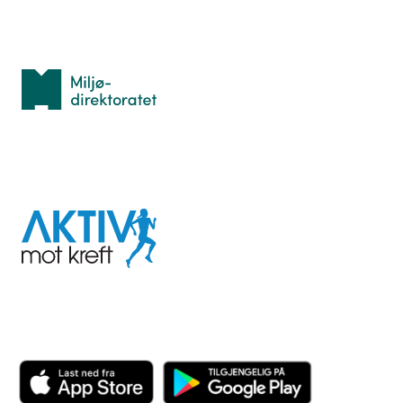
Med støtte fra
Miljødirektoratet
I samarbeid med
Aktiv
mot
kreft
Last ned appen her