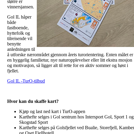
større er
vinnersjansen.
Gol IL håper
både
fastboende,
hyttefolk og
tilreisende vil
benytte
anledningen til
å utforske nærområdet gjennom årets turorientering. Enten målet er
en hyggelig familietur, nye naturopplevelser eller litt ekstra mosjon
og motivasjon, så ligger alt til rette for en aktiv sommer og høst i
fjellet.
Gol IL -TurO-tilbud
Hvor kan du skaffe kart?
Kjøp og last ned kart i TurO-appen
Karthefte selges i Gol sentrum hos Intersport Gol, Sport 1 og
Skogstad Sport
Karthefte selges på Golsfjellet ved Bualie, Storefjell, Kambe
og Oset Fjellhotell