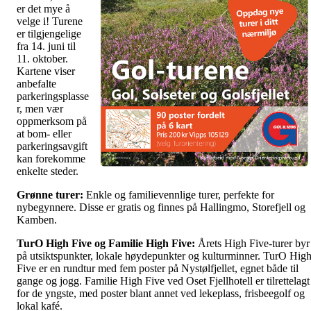
er det mye å
velge i! Turene
er tilgjengelige
fra 14. juni til
11. oktober.
Kartene viser
anbefalte
parkeringsplasse
r, men vær
oppmerksom på
at bom- eller
parkeringsavgift
kan forekomme
enkelte steder.
Grønne turer:
Enkle og familievennlige turer, perfekte for
nybegynnere. Disse er gratis og finnes på Hallingmo, Storefjell og
Kamben.
TurO High Five og Familie High Five:
Årets High Five-turer byr
på utsiktspunkter, lokale høydepunkter og kulturminner. TurO Hig
Five er en rundtur med fem poster på Nystølfjellet, egnet både til
gange og jogg. Familie High Five ved Oset Fjellhotell er tilrettelagt
for de yngste, med poster blant annet ved lekeplass, frisbeegolf og
lokal kafé.