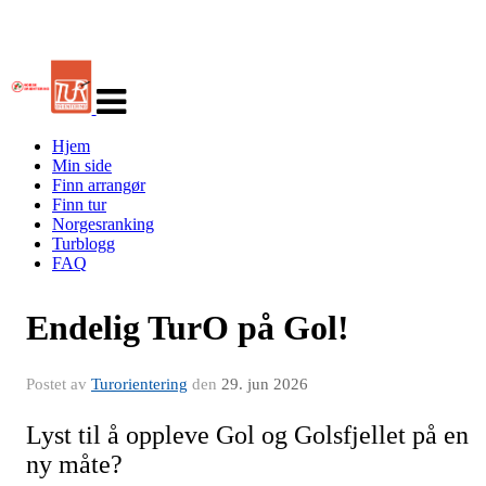
Veksle
navigasjon
Hjem
Min side
Finn arrangør
Finn tur
Norgesranking
Turblogg
FAQ
Endelig TurO på Gol!
Postet av
Turorientering
den
29. jun 2026
Lyst til å oppleve Gol og Golsfjellet på en
ny måte?