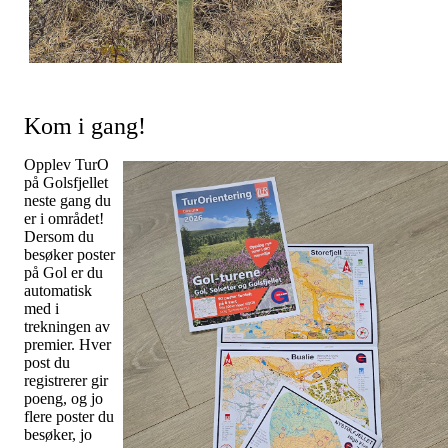
Kom i gang!
Opplev TurO
på Golsfjellet
neste gang du
er i området!
Dersom du
besøker poster
på
Gol er du
automatisk
med i
trekningen av
premier. Hver
post du
registrerer gir
poeng,
og jo
flere poster du
besøker, jo