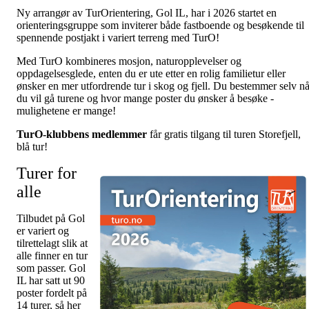
Ny arrangør av TurOrientering, Gol IL, har i 2026 startet en
orienteringsgruppe som inviterer både fastboende og besøkende til
spennende postjakt i variert terreng med TurO!
Med TurO kombineres mosjon, naturopplevelser og
oppdagelsesglede, enten du er ute etter en rolig familietur eller
ønsker en mer utfordrende tur i skog og fjell. Du bestemmer selv nå
du vil gå turene og hvor mange poster du ønsker å besøke -
mulighetene er mange!
TurO-klubbens medlemmer
får gratis tilgang til turen Storefjell,
blå tur!
Turer for
alle
Tilbudet på Gol
er variert og
tilrettelagt slik at
alle finner en tur
som passer. Gol
IL har satt ut 90
poster fordelt på
14 turer, så her