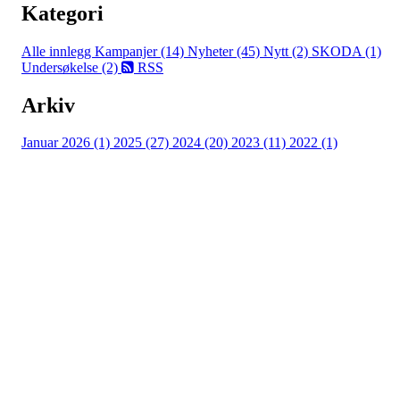
Kategori
Alle innlegg
Kampanjer (14)
Nyheter (45)
Nytt (2)
SKODA (1)
Undersøkelse (2)
RSS
Arkiv
Januar 2026 (1)
2025 (27)
2024 (20)
2023 (11)
2022 (1)
Turorientering.no er den offisielle portalen for
turorientering på nett fra Norges
Orienteringsforbund.