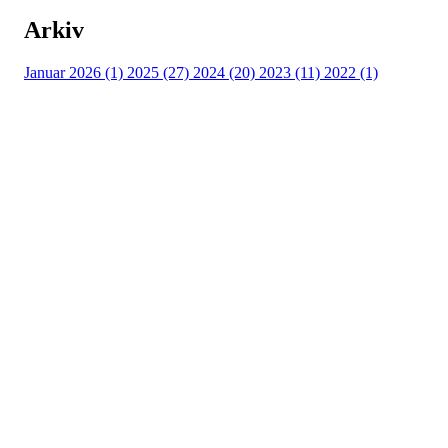
Arkiv
Januar 2026 (1)
2025 (27)
2024 (20)
2023 (11)
2022 (1)
Turorientering.no er den offisielle portalen for
turorientering på nett fra Norges
Orienteringsforbund.
© 2022 — Norges Orienteringsforbund