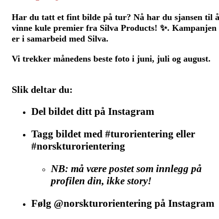
Har du tatt et fint bilde på tur? Nå har du sjansen til 
vinne kule premier fra
Silva Products
! ✨. Kampanjen
er i samarbeid med Silva.
Vi trekker
månedens beste foto
i juni, juli og august.
Slik deltar du:
Del bildet ditt på Instagram
Tagg bildet med
#turorientering
eller
#norskturorientering
NB: må være postet som innlegg på
profilen din, ikke
story!
Følg
@norskturorientering
på Instagram