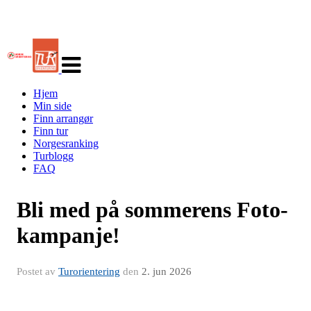
Veksle
navigasjon
Hjem
Min side
Finn arrangør
Finn tur
Norgesranking
Turblogg
FAQ
Bli med på sommerens Foto-
kampanje!
Postet av
Turorientering
den
2. jun 2026