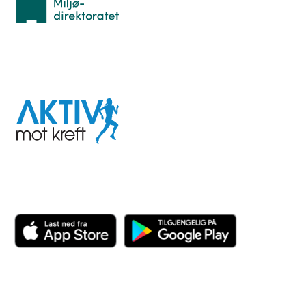
I samarbeid med
Aktiv
mot
kreft
Last ned appen her