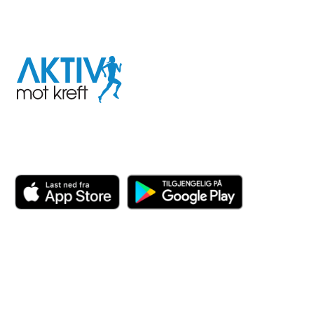
I samarbeid med
Aktiv
mot
kreft
Last ned appen her