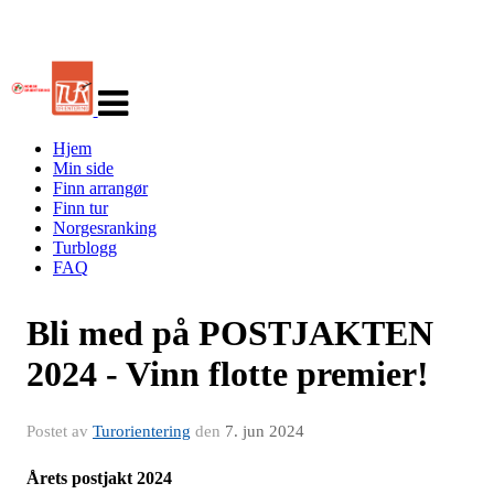
Veksle
navigasjon
Hjem
Min side
Finn arrangør
Finn tur
Norgesranking
Turblogg
FAQ
Bli med på POSTJAKTEN
2024 - Vinn flotte premier!
Postet av
Turorientering
den
7. jun 2024
Årets postjakt 2024