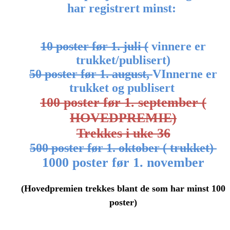
har registrert minst:
10 poster før 1. juli (
vinnere er
trukket/publisert)
50 poster før 1. august,
VInnerne er
trukket og publisert
100 poster før 1. september
(
HOVEDPREMIE)
Trekkes i uke 36
500 poster
før 1. oktober ( trukket)
1000 poster før 1. november
(Hovedpremien trekkes blant de som har minst 100
poster)