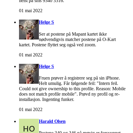
helst på sms 9340 3316.
01 mai 2022
Helge S
Ser at postene på Mapant kartet ikke
nødvendigvis matcher postene på O-Kart
kartet. Postene flyttet seg også ved zoom.
01 mai 2022
Helge S
Fruen prøver å registrere seg på sin iPhone.
Helt umulig. Får følgende feil: "Intern feil.
Could not give ownership to this profile. Reason: Mobile
does not match profile mobile". Prøvd ny profil og re-
installasjon. Ingenting funker.
01 mai 2022
Harald Olsen
Postene 340 og 346 på møvig er forsvunnet.