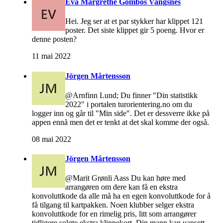
Eva Margrethe Gombos Vangsnes
Hei. Jeg ser at et par stykker har klippet 121
poster. Det siste klippet gir 5 poeng. Hvor er
denne posten?
11 mai 2022
Jörgen Mårtensson
@Arnfinn Lund; Du finner "Din statistikk
2022" i portalen turorientering.no om du
logger inn og går til "Min side". Det er dessverre ikke på
appen ennå men det er tenkt at det skal komme der også.
08 mai 2022
Jörgen Mårtensson
@Marit Grønli Aass Du kan høre med
arrangøren om dere kan få en ekstra
konvoluttkode da alle må ha en egen konvoluttkode for å
få tilgang til kartpakken. Noen klubber selger ekstra
konvoluttkode for en rimelig pris, litt som arrangører
tidligere solgte ekstra klippekort. Din mann kan uansett