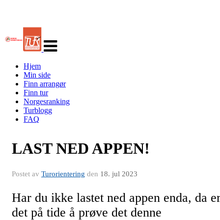
Veksle
navigasjon
Hjem
Min side
Finn arrangør
Finn tur
Norgesranking
Turblogg
FAQ
LAST NED APPEN!
Postet av
Turorientering
den
18. jul 2023
Har du ikke lastet ned appen enda, da e
det på tide å prøve det denne