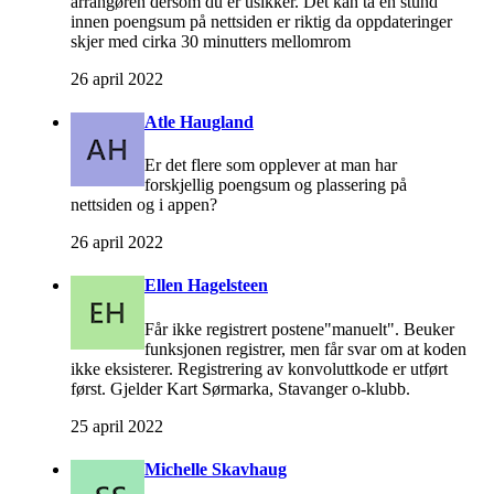
arrangøren dersom du er usikker. Det kan ta en stund
innen poengsum på nettsiden er riktig da oppdateringer
skjer med cirka 30 minutters mellomrom
26 april 2022
Atle Haugland
Er det flere som opplever at man har
forskjellig poengsum og plassering på
nettsiden og i appen?
26 april 2022
Ellen Hagelsteen
Får ikke registrert postene"manuelt". Beuker
funksjonen registrer, men får svar om at koden
ikke eksisterer. Registrering av konvoluttkode er utført
først. Gjelder Kart Sørmarka, Stavanger o-klubb.
25 april 2022
Michelle Skavhaug