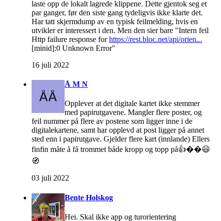
laste opp de lokalt lagrede klippene. Dette gjentok seg et
par ganger, før den siste gang tydeligvis ikke klarte det.
Har tatt skjermdump av en typisk feilmelding, hvis en
utvikler er interessert i den. Men den sier bare "Intern feil
Http failure response for
https://rest.bloc.net/api/orien...
[minid]:0 Unknown Error"
16 juli 2022
Å M N
Opplever at det digitale kartet ikke stemmer
med papirutgavene. Mangler flere poster, og
feil nummer på flere av postene som ligger inne i de
digitalekartene, samt har opplevd at post ligger på annet
sted enn i papirutgave. Gjelder flere kart (innlande) Ellers
finfin måte å få trommet både kropp og topp på👍��😃
🧭
03 juli 2022
Bente Holskog
Hei. Skal ikke app og turorientering