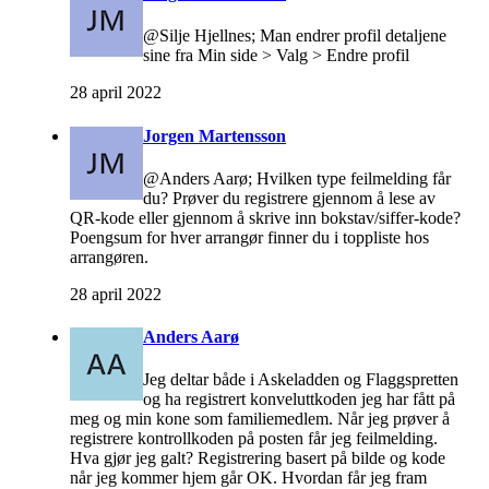
@Silje Hjellnes; Man endrer profil detaljene
sine fra Min side > Valg > Endre profil
28 april 2022
Jorgen Martensson
@Anders Aarø; Hvilken type feilmelding får
du? Prøver du registrere gjennom å lese av
QR-kode eller gjennom å skrive inn bokstav/siffer-kode?
Poengsum for hver arrangør finner du i toppliste hos
arrangøren.
28 april 2022
Anders Aarø
Jeg deltar både i Askeladden og Flaggspretten
og ha registrert konveluttkoden jeg har fått på
meg og min kone som familiemedlem. Når jeg prøver å
registrere kontrollkoden på posten får jeg feilmelding.
Hva gjør jeg galt? Registrering basert på bilde og kode
når jeg kommer hjem går OK. Hvordan får jeg fram