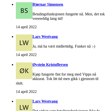
Bjørnar Simonsen
Betalingsfunksjonen fungerte nå. Men, det tok
veeeeeldig lang tid!
14 april 2022
Lars Westvang
Ja, må ha vært midlertidig. Funker nå :-)
14 april 2022
Øystein Kristoffersen
Kjøp fungerte fint for meg med Vipps nå
akkurat. Tok litt tid men gikk i gjennom til
slutt.
14 april 2022
Lars Westvang
Det virker som betalingsfunksjonen ikke fu