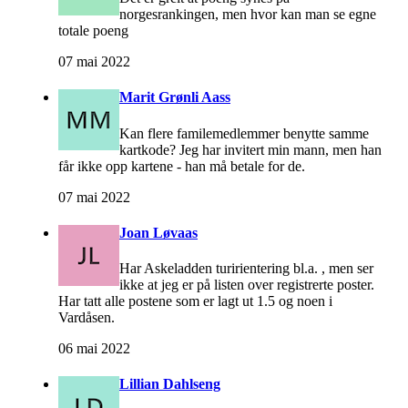
norgesrankingen, men hvor kan man se egne
totale poeng
07 mai 2022
Marit Grønli Aass
Kan flere familemedlemmer benytte samme
kartkode? Jeg har invitert min mann, men han
får ikke opp kartene - han må betale for de.
07 mai 2022
Joan Løvaas
Har Askeladden turirientering bl.a. , men ser
ikke at jeg er på listen over registrerte poster.
Har tatt alle postene som er lagt ut 1.5 og noen i
Vardåsen.
06 mai 2022
Lillian Dahlseng