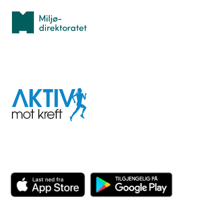
Miljødirektoratet
I samarbeid med
Aktiv
mot
kreft
Last ned appen her