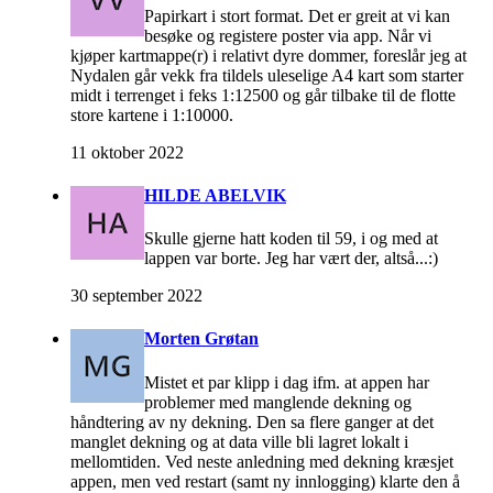
Papirkart i stort format. Det er greit at vi kan
besøke og registere poster via app. Når vi
kjøper kartmappe(r) i relativt dyre dommer, foreslår jeg at
Nydalen går vekk fra tildels uleselige A4 kart som starter
midt i terrenget i feks 1:12500 og går tilbake til de flotte
store kartene i 1:10000.
11 oktober 2022
HILDE ABELVIK
Skulle gjerne hatt koden til 59, i og med at
lappen var borte. Jeg har vært der, altså...:)
30 september 2022
Morten Grøtan
Mistet et par klipp i dag ifm. at appen har
problemer med manglende dekning og
håndtering av ny dekning. Den sa flere ganger at det
manglet dekning og at data ville bli lagret lokalt i
mellomtiden. Ved neste anledning med dekning kræsjet
appen, men ved restart (samt ny innlogging) klarte den å