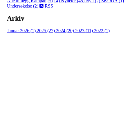
Alle innlegg
Kampanjer (14)
Nyheter (45)
Nytt (2)
SKODA (1)
Undersøkelse (2)
RSS
Arkiv
Januar 2026 (1)
2025 (27)
2024 (20)
2023 (11)
2022 (1)
Turorientering.no er den offisielle portalen for
turorientering på nett fra Norges
Orienteringsforbund.
© 2022 — Norges Orienteringsforbund