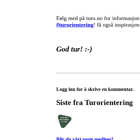
Følg med på turo.no for informasjon
#turorientering
! få også inspirasj
God tur! :-)
Logg inn for å skrive en kommentar.
Siste fra Turorientering
Blir du vårt neste medlem?