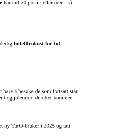
re
har tatt 20 poster eller mer - så
 deilig
hotellfrokost for to!
t bare å besøke de som fortsatt står
ent og juleturer, deretter kommer
et ny TurO-bruker i 2025 og tatt