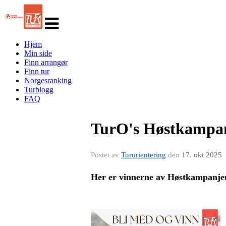
Veksle
navigasjon
Hjem
Min side
Finn arrangør
Finn tur
Norgesranking
Turblogg
FAQ
TurO's Høstkampanj
Postet av
Turorientering
den
17. okt 2025
Her er vinnerne av Høstkampanje