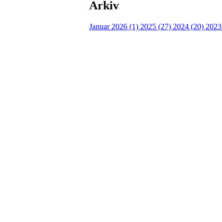
Arkiv
Januar 2026 (1)
2025 (27)
2024 (20)
2023
Turorientering.no er den offisielle portalen for
© 2022 — Norges Orienteringsforbund
Info
Brukerstøtte