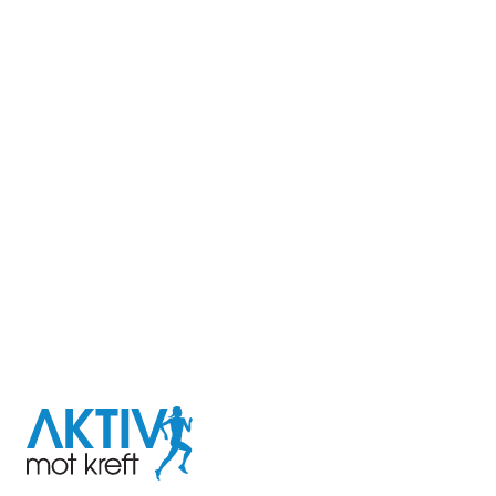
I samarbeid med
Aktiv
mot
kreft