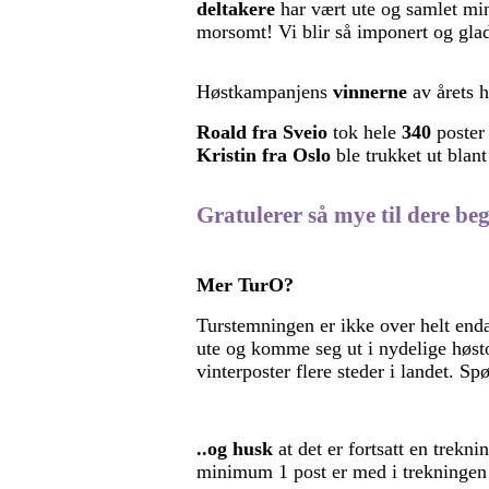
deltakere
har vært ute og samlet min
morsomt! Vi blir så imponert og gla
Høstkampanjens
vinnerne
av årets 
Roald fra Sveio
tok hele
340
poster
Kristin
fra Oslo
ble trukket ut blant
Gratulerer så mye til dere be
Mer TurO?
Turstemningen er ikke over helt enda 
ute og komme seg ut i nydelige høsto
vinterposter flere steder i landet. S
..og husk
at det er fortsatt en trekn
minimum 1 post er med i trekningen