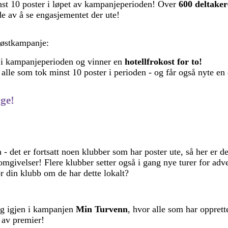
st 10 poster i løpet av kampanjeperioden! Over
600 deltake
de av å se engasjementet der ute!
høstkampanje:
 i kampanjeperioden og vinner en
hotellfrokost for to!
 alle som tok minst 10 poster i perioden - og får også nyte en
gge!
- det er fortsatt noen klubber som har poster ute, så her er de
mgivelser! Flere klubber setter også i gang nye turer for adv
pør din klubb om de har dette lokalt?
ing igjen i kampanjen
Min Turvenn
, hvor alle som har opprett
 av premier!