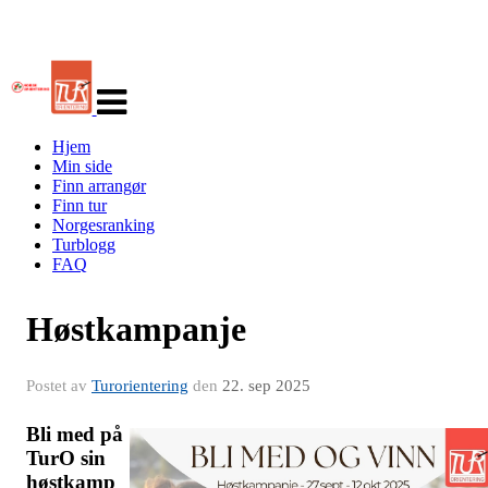
Veksle
navigasjon
Hjem
Min side
Finn arrangør
Finn tur
Norgesranking
Turblogg
FAQ
Høstkampanje
Postet av
Turorientering
den
22. sep 2025
Bli med på
TurO sin
høstkamp