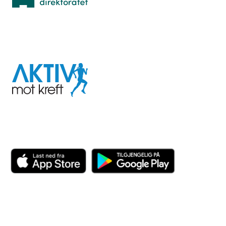
I samarbeid med
Aktiv
mot
kreft
Last ned appen her