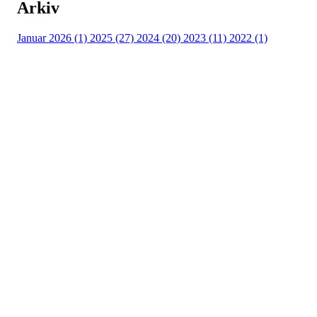
Arkiv
Januar 2026 (1)
2025 (27)
2024 (20)
2023 (11)
2022 (1)
Turorientering.no er den offisielle portalen for
turorientering på nett fra Norges
Orienteringsforbund.
© 2022 — Norges Orienteringsforbund