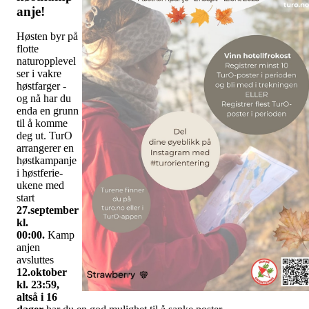
anje!
Høsten byr på
flotte
naturopplevel
ser i vakre
høstfarger -
og nå har du
enda en grunn
til å komme
deg ut. TurO
arrangerer en
høstkampanje
i høstferie-
ukene med
start
27.september
kl.
00:00.
Kamp
anjen
avsluttes
12.oktober
kl. 23:59,
altså i 16