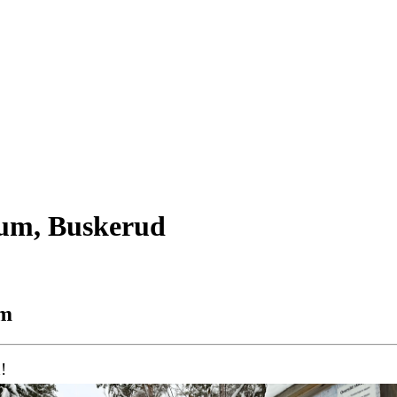
dum, Buskerud
um
!