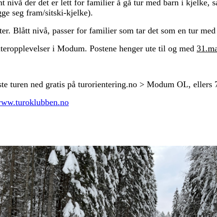
 nivå der det er lett for familier å gå tur med barn i kjelke, 
gge seg fram/sitski-kjelke).
er. Blått nivå, passer for familier som tar det som en tur med 
nteropplevelser i Modum. Postene henger ute til og med
31.ma
te turen ned gratis på turorientering.no > Modum OL, ellers 7
ww.turoklubben.no