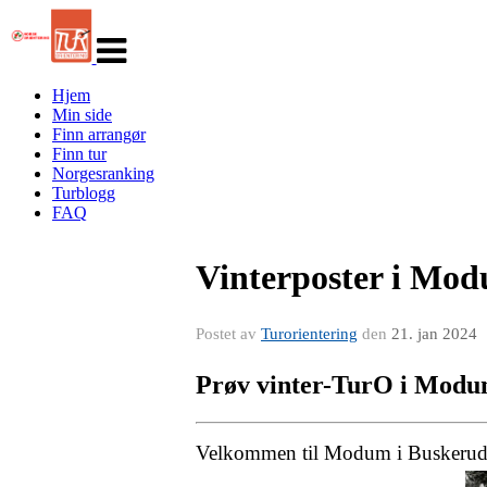
Veksle
navigasjon
Hjem
Min side
Finn arrangør
Finn tur
Norgesranking
Turblogg
FAQ
Vinterposter i Mo
Postet av
Turorientering
den
21. jan 2024
Prøv vinter-TurO i Mod
Velkommen til Modum i Buskerud