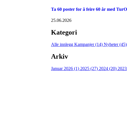
Ta 60 poster for å feire 60 år med TurO
25.06.2026
Kategori
Alle innlegg
Kampanjer (14)
Nyheter (45
Arkiv
Januar 2026 (1)
2025 (27)
2024 (20)
2023
Turorientering.no er den offisielle portalen for