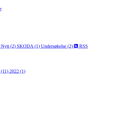
!
)
Nytt (2)
SKODA (1)
Undersøkelse (2)
RSS
 (11)
2022 (1)
 turorientering på nett fra Norges Orienteringsforb