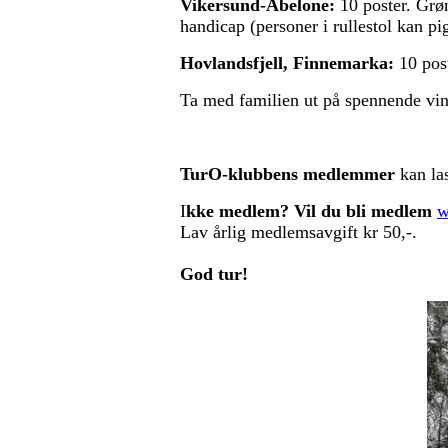
Vikersund-Abelone:
10 poster. Grønt
handicap (personer i rullestol kan pi
Hovlandsfjell, Finnemarka:
10 post
Ta med familien ut på spennende vi
TurO-klubbens medlemmer
kan las
I
kke medlem? Vil du bli medlem
w
Lav årlig medlemsavgift kr 50,-.
God tur!