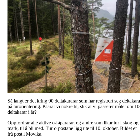
Så langt er det kring 90 deltakararar som har registrert seg deltakara
på turorientering. Klarar vi nokre til, slik at vi passerer målet om 1
deltakarar i år?
Oppfordrar alle aktive o-løpararar, og andre som likar tur i skog og
mark, til å bli med. Tur-o-postane ligg ute til 10. oktober. Bildet er
frå post i Movika.