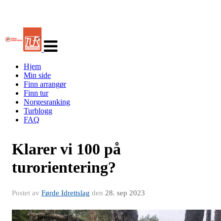
Veksle
navigasjon
Hjem
Min side
Finn arrangør
Finn tur
Norgesranking
Turblogg
FAQ
Klarer vi 100 på
turorientering?
Postet av
Førde Idrettslag
den
28. sep 2023