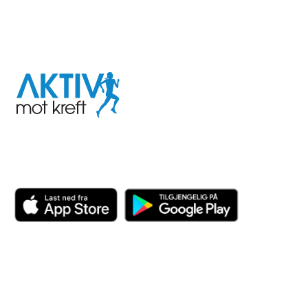
I samarbeid med
Aktiv
mot
kreft
Last ned appen her