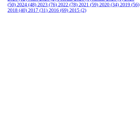
(50)
2024 (48)
2023 (76)
2022 (78)
2021 (59)
2020 (34)
2019 (56)
2018 (40)
2017 (31)
2016 (69)
2015 (2)
Turorientering.no er den offisielle portalen for
turorientering på nett fra Norges
Orienteringsforbund.
© 2022 — Norges Orienteringsforbund
Info