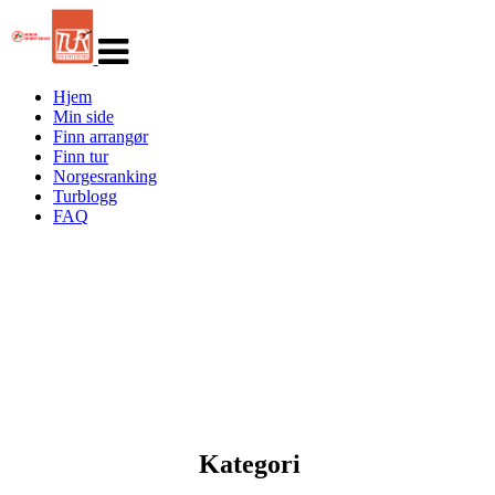
Veksle
navigasjon
Hjem
Min side
Finn arrangør
Finn tur
Norgesranking
Turblogg
FAQ
Kategori