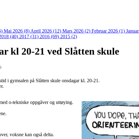
6)
Mai 2026 (8)
April 2026 (12)
Mars 2026 (2)
Februar 2026 (1)
Januar
2018 (40)
2017 (31)
2016 (69)
2015 (2)
r kl 20-21 ved Slåtten skule
9
gstid i gymsalen på Slåtten skule onsdagar kl. 20-21.
er.
 med o-tekniske oppgåver og uttøying.
ene.
ver, voksne kan også delta.