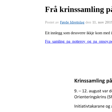
Frå krinssamling på
Postet av
Førde Idrettslag
den
11. nov 201
Eit innlegg som dessverre ikkje kom med i 
Fra_samling_pa_notteroy_og_pa_onsoy.p