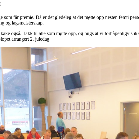
9
som får premie. Då er det gledeleg at det møtte opp nesten femti perso
ing og lagsmeisterskap.
 og kake også. Takk til alle som møtte opp, og hugs at vi forhåpenligvis i
løpet arrangert 2. juledag.