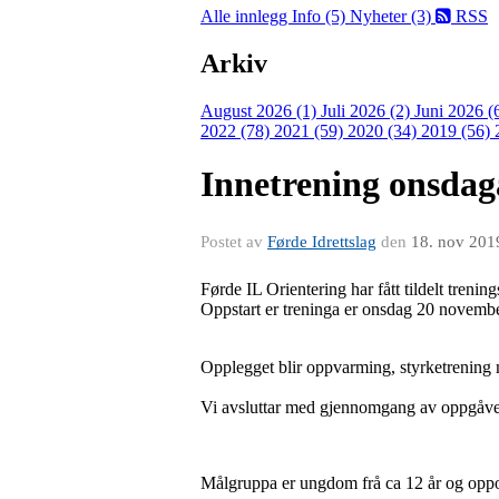
Alle innlegg
Info (5)
Nyheter (3)
RSS
Arkiv
August 2026 (1)
Juli 2026 (2)
Juni 2026 (
2022 (78)
2021 (59)
2020 (34)
2019 (56)
Innetrening onsdaga
Postet av
Førde Idrettslag
den
18. nov 201
Førde IL Orientering har fått tildelt trenin
Oppstart er treninga er onsdag 20 novemb
Opplegget blir oppvarming, styrketrening
Vi avsluttar med gjennomgang av oppgåv
Målgruppa er ungdom frå ca 12 år og oppo