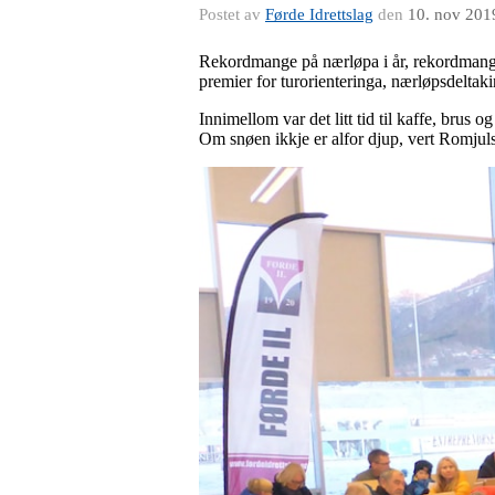
Postet av
Førde Idrettslag
den
10. nov 201
Rekordmange på nærløpa i år, rekordmange 
premier for turorienteringa, nærløpsdeltak
Innimellom var det litt tid til kaffe, brus
Om snøen ikkje er alfor djup, vert Romjuls