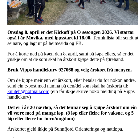
Onsdag 8. april er det Kickoff på O-sesongen 2026. Vi startar
også i år Movika, med løpsstart kl 18.00.
Terminlista blir sendt u
seinare, og lagt ut på heimesida og FB.
For å korte ned på køen den 8. april, samt på løpa ellers, så er det
ynskje om at de som skal ha årskort kjøpe dette på førehand.
Bruk Vipps handlekurv 927068 og velg årskort frå menyen.
Om de kjøpe meir enn eit årskort, eller betalar du for nokon andre,
send ein e-post med namna på den/dei som skal ha årskorta til:
knuteh@hotmail.com
(ein får ikkje skrive noko melding på Vipps
handlekurv)
Det er i år 20 nærløp, så det lønnar seg å kjøpe årskort om ein
vil være med på mange løp. (8 løp eller fleire for vaksne, og 5
løp eller fleire for born/ungdom)
Årskortet gjeld ikkje på Sunnfjord Orienteringa og nattløpa.