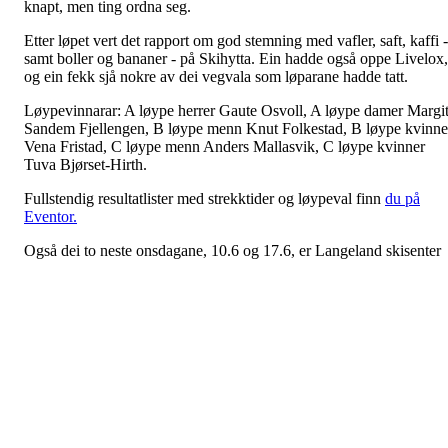
knapt, men ting ordna seg.
Etter løpet vert det rapport om god stemning med vafler, saft, kaffi -
samt boller og bananer - på Skihytta. Ein hadde også oppe Livelox,
og ein fekk sjå nokre av dei vegvala som løparane hadde tatt.
Løypevinnarar: A løype herrer Gaute Osvoll, A løype damer Margi
Sandem Fjellengen, B løype menn Knut Folkestad, B løype kvinne
Vena Fristad, C løype menn Anders Mallasvik, C løype kvinner
Tuva Bjørset-Hirth.
Fullstendig resultatlister med strekktider og løypeval finn
du på
Eventor.
Også dei to neste onsdagane, 10.6 og 17.6, er Langeland skisenter
oppmøtestad for nærløpa!
Førde IL Orientering sine støttespelarar:
#specsavers
-
#dale rør
-
#spar førde
-
#SpareBank1 Sogn og
Fjordane
-
#
naustdal dampbakeri
-
#enivest