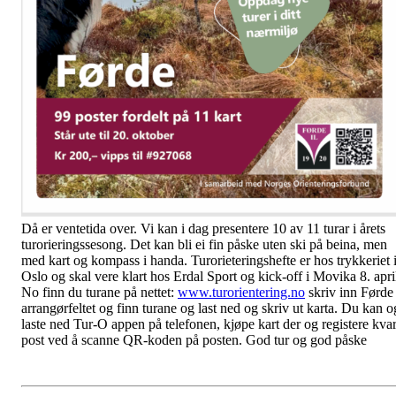
Då er ventetida over. Vi kan i dag presentere 10 av 11 turar i årets
turorieringssesong. Det kan bli ei fin påske uten ski på beina, men
med kart og kompass i handa. Turorieteringshefte er hos trykkeriet 
Oslo og skal vere klart hos Erdal Sport og kick-off i Movika 8. apri
No finn du turane på nettet:
www.turorientering.no
skriv inn Førde 
arrangørfeltet og finn turane og last ned og skriv ut karta. Du kan o
laste ned Tur-O appen på telefonen, kjøpe kart der og registere kva
post ved å scanne QR-koden på posten. God tur og god påske