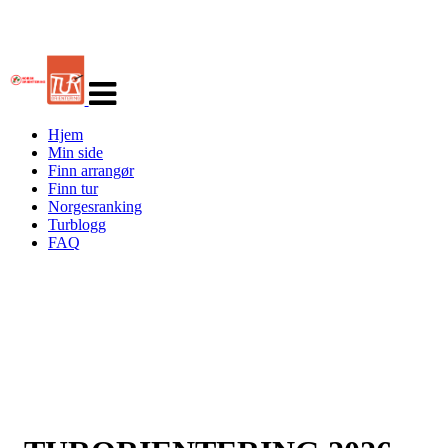
Veksle
navigasjon
Hjem
Min side
Finn arrangør
Finn tur
Norgesranking
Turblogg
FAQ