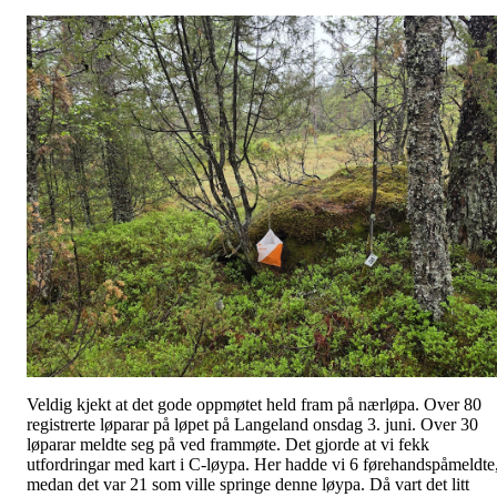
Veldig kjekt at det gode oppmøtet held fram på nærløpa. Over 80
registrerte løparar på løpet på Langeland onsdag 3. juni. Over 30
løparar meldte seg på ved frammøte. Det gjorde at vi fekk
utfordringar med kart i C-løypa. Her hadde vi 6 førehandspåmeldte
medan det var 21 som ville springe denne løypa. Då vart det litt