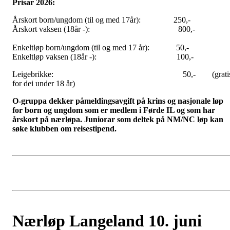
Prisar 2026:
Årskort born/ungdom (til og med 17år): 250,-
Årskort vaksen (18år -): 800,-
Enkeltløp born/ungdom (til og med 17 år): 50,-
Enkeltløp vaksen (18år -): 100,-
Leigebrikke: 50,- (grati
for dei under 18 år)
O-gruppa dekker påmeldingsavgift på krins og nasjonale løp
for born og ungdom som er medlem i Førde IL og som har
årskort på nærløpa.
Juniorar som deltek på NM/NC løp kan
søke klubben om reisestipend.
Nærløp Langeland 10. juni