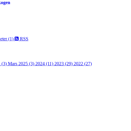
skogen
eter (1)
RSS
 (3)
Mars 2025 (3)
2024 (11)
2023 (29)
2022 (27)
 turorientering på nett fra Norges Orienteringsforb