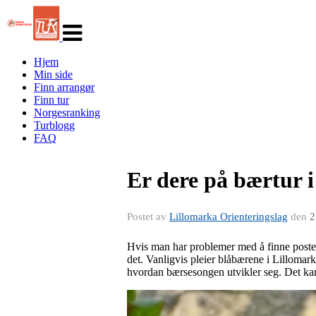
Veksle
navigasjon
Hjem
Min side
Finn arrangør
Finn tur
Norgesranking
Turblogg
FAQ
Er dere på bærtur 
Postet av
Lillomarka Orienteringslag
den
2
Hvis man har problemer med å finne posten
det. Vanligvis pleier blåbærene i Lillomarka
hvordan bærsesongen utvikler seg. Det kan 