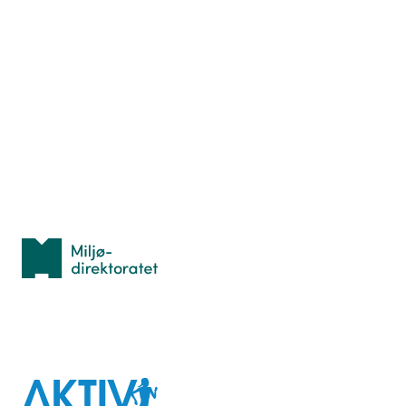
Nyttige ressurser
Hva er TurOrientering?
Lær orientering
Idrettsbutikken
Personvern
Med støtte fra
Miljødirektoratet
I samarbeid med
Aktiv
mot