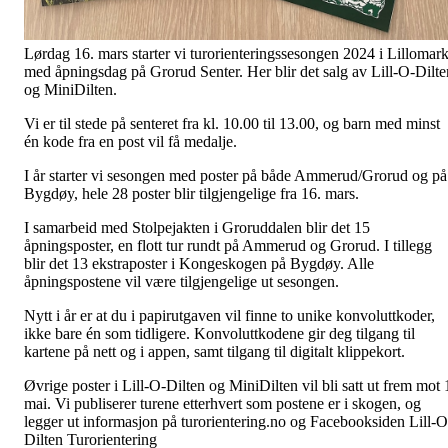
Lørdag 16. mars starter vi turorienteringssesongen 2024 i Lillomar
med åpningsdag på Grorud Senter. Her blir det salg av Lill-O-Dilte
og MiniDilten.
Vi er til stede på senteret fra kl. 10.00 til 13.00, og barn med minst
én kode fra en post vil få medalje.
I år starter vi sesongen med poster på både Ammerud/Grorud og på
Bygdøy, hele 28 poster blir tilgjengelige fra 16. mars.
I samarbeid med Stolpejakten i Groruddalen blir det 15
åpningsposter, en flott tur rundt på Ammerud og Grorud. I tillegg
blir det 13 ekstraposter i Kongeskogen på Bygdøy. Alle
åpningspostene vil være tilgjengelige ut sesongen.
Nytt i år er at du i papirutgaven vil finne to unike konvoluttkoder,
ikke bare én som tidligere. Konvoluttkodene gir deg tilgang til
kartene på nett og i appen, samt tilgang til digitalt klippekort.
Øvrige poster i Lill-O-Dilten og MiniDilten vil bli satt ut frem mot 
mai. Vi publiserer turene etterhvert som postene er i skogen, og
legger ut informasjon på turorientering.no og Facebooksiden Lill-O
Dilten Turorientering