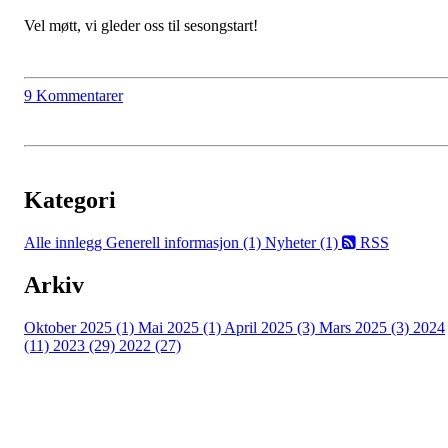
Vel møtt, vi gleder oss til sesongstart!
9 Kommentarer
Kategori
Alle innlegg
Generell informasjon (1)
Nyheter (1)
RSS
Arkiv
Oktober 2025 (1)
Mai 2025 (1)
April 2025 (3)
Mars 2025 (3)
2024
(11)
2023 (29)
2022 (27)