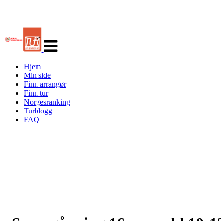
Veksle
navigasjon
Hjem
Min side
Finn arrangør
Finn tur
Norgesranking
Turblogg
FAQ