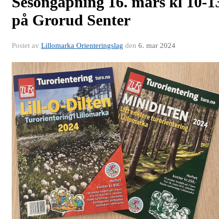
Sesongåpning 16. mars kl 10-1
på Grorud Senter
Postet av
Lillomarka Orienteringslag
den
6. mar 2024