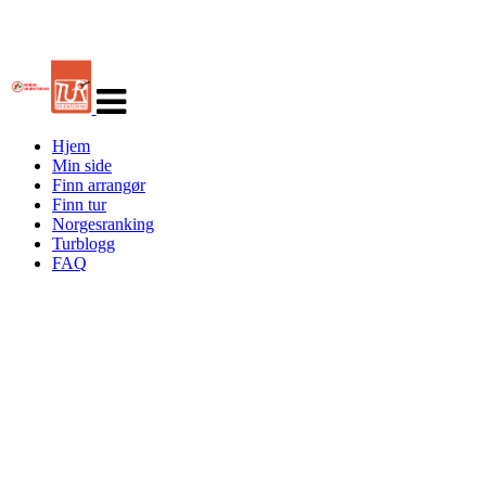
Veksle
navigasjon
Hjem
Min side
Finn arrangør
Finn tur
Norgesranking
Turblogg
FAQ