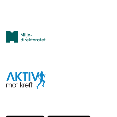
Med støtte fra
Miljødirektoratet
I samarbeid med
Aktiv
mot
kreft
Last ned appen her