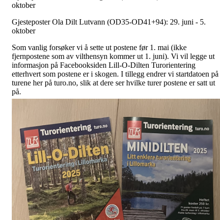
oktober
Gjesteposter Ola Dilt Lutvann (OD35-OD41+94): 29. juni - 5.
oktober
Som vanlig forsøker vi å sette ut postene før 1. mai (ikke
fjernpostene som av vilthensyn kommer ut 1. juni). Vi vil legge ut
informasjon på Facebooksiden Lill-O-Dilten Turorientering
etterhvert som postene er i skogen. I tillegg endrer vi startdatoen på
turene her på turo.no, slik at dere ser hvilke turer postene er satt ut
på.