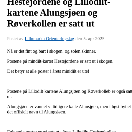
Hestejordene og Lillodilt-
kartene Alungsjøen og
Røverkollen er satt ut
Postet av
Lillomarka Orienteringslag
den
5. apr 2025
Nå er det fint og bart i skogen, og solen skinner.
Postene på mindilt-kartet Hestejordene er satt ut i skogen.
Det betyr at alle poster i årets minidilt er ute!
Postene på Lillodilt-kartene Alungsjøen og Røverkolleb er også sat
ut.
Alungsjøen er vannet vi tidligere kalte Alunsjøen, men i høst byttet
det offisielt navn til Alungsjøen.
Følgende poster er nå satt ut i årets Lillodilt: Grefsenkollen,