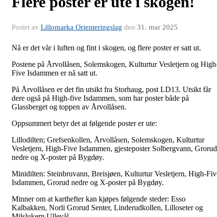
Flere poster er ute i skogen!
Postet av
Lillomarka Orienteringslag
den
31. mar 2025
Nå er det vår i luften og fint i skogen, og flere poster er satt ut.
Postene på Årvollåsen, Solemskogen, Kulturtur Vesletjern og High
Five Isdammen er nå satt ut.
På Årvollåsen er det fin utsikt fra Storhaug, post LD13. Utsikt får
dere også på High-five Isdammen, som har poster både på
Glassberget og toppen av Årvollåsen.
Oppsummert betyr det at følgende poster er ute:
Lillodilten; Grefsenkollen, Årvollåsen, Solemskogen, Kulturtur
Vesletjern, High-Five Isdammen, gjesteposter Solbergvann, Grorud
nedre og X-poster på Bygdøy.
Minidilten: Steinbruvann, Breisjøen, Kulturtur Vesletjern, High-Fiv
Isdammen, Grorud nedre og X-poster på Bygdøy.
Minner om at karthefter kan kjøpes følgende steder: Esso
Kalbakken, Norli Grorud Senter, Linderudkollen, Lilloseter og
Milslukern Ullevål