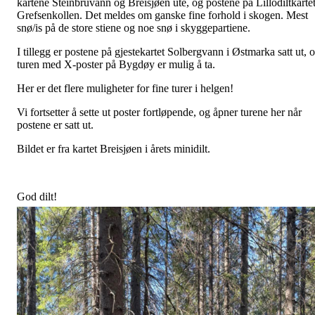
kartene Steinbruvann og Breisjøen ute, og postene på Lillodiltkarte
Grefsenkollen. Det meldes om ganske fine forhold i skogen. Mest
snø/is på de store stiene og noe snø i skyggepartiene.
I tillegg er postene på gjestekartet Solbergvann i Østmarka satt ut, 
turen med X-poster på Bygdøy er mulig å ta.
Her er det flere muligheter for fine turer i helgen!
Vi fortsetter å sette ut poster fortløpende, og åpner turene her når
postene er satt ut.
Bildet er fra kartet Breisjøen i årets minidilt.
God dilt!