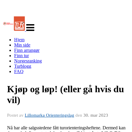
Veksle
navigasjon
Hjem
Min side
Finn arrangør
Finn tur
Norgesranking
Turblogg
FAQ
Kjøp og løp! (eller gå hvis du
vil)
Postet av
Lillomarka Orienteringslag
den
30. mar 2023
Nå har alle salgsstedene fått turorienteringsheftene. Dermed kan