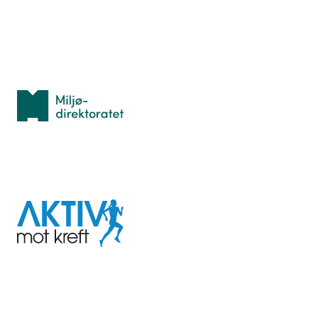
Personvern
Med støtte fra
Miljødirektoratet
I samarbeid med
Aktiv
mot
kreft
Last ned appen her