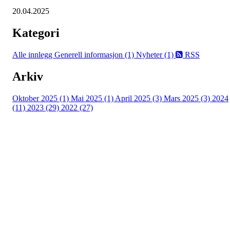
20.04.2025
Kategori
Alle innlegg
Generell informasjon (1)
Nyheter (1)
RSS
Arkiv
Oktober 2025 (1)
Mai 2025 (1)
April 2025 (3)
Mars 2025 (3)
2024
(11)
2023 (29)
2022 (27)
Turorientering.no er den offisielle portalen for
turorientering på nett fra Norges
Orienteringsforbund.