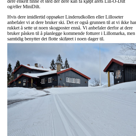
dere enkelt finne et sted der dere kan få kjøpt årets Lill-O-Dilt
og/eller MiniDilt.
Hvis dere imidlertid oppsøker Linderudkollen eller Lilloseter
anbefaler vi at dere bruker ski. Det er også grunnen til at vi ikke ha
rukket å sette ut noen skogposter ennå. Vi anbefaler derfor at dere
bruker påsken til å planlegge kommende fotturer i Lillomarka, men
samtidig benytter det flotte skiføret i noen dager til.