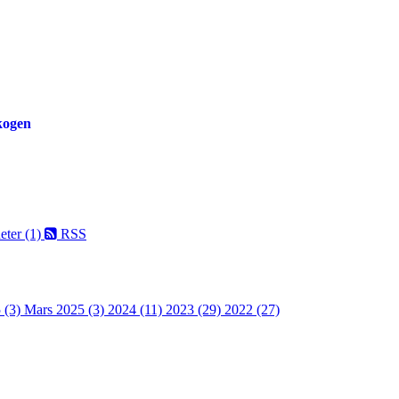
skogen
eter (1)
RSS
 (3)
Mars 2025 (3)
2024 (11)
2023 (29)
2022 (27)