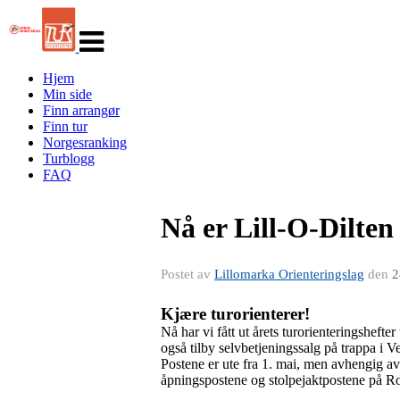
Veksle
navigasjon
Hjem
Min side
Finn arrangør
Finn tur
Norgesranking
Turblogg
FAQ
Nå er Lill-O-Dilten 
Postet av
Lillomarka Orienteringslag
den
2
Kjære turorienterer!
Nå har vi fått ut årets turorienteringsheft
også tilby selvbetjeningssalg på trappa i V
Postene er ute fra 1. mai, men avhengig av f
åpningspostene og stolpejaktpostene på Rom