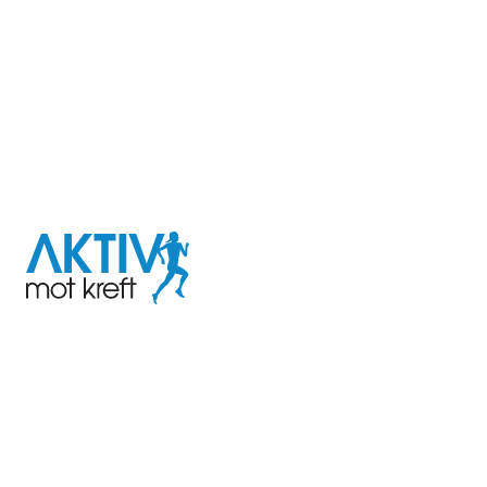
I samarbeid med
Aktiv
mot
kreft