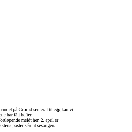
handel på Grorud senter. I tillegg kan vi
e har fått hefter.
ortløpende meldt her. 2. april er
ktens poster står ut sesongen.