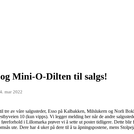
og Mini-O-Dilten til salgs!
4. mar 2022
er til tre av våre salgssteder, Esso på Kalbakken, Milslukern og Norli Bok
estbyveien 10 (kun vipps). Vi legger melding her når de andre salgssteden
øreforhold i Lillomarka prøver vi å sette ut poster tidligere. Dette blir f
sås ute. Dere har 4 uker på dere til å ta åpningspostene, mens Stolpeja