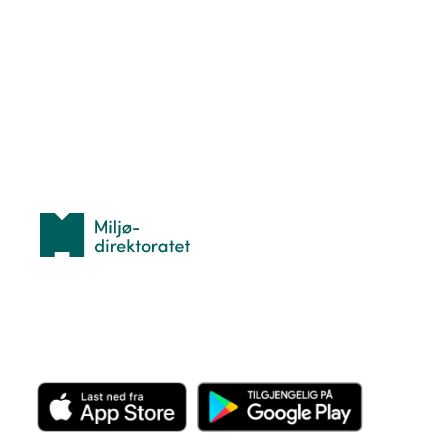
Hva er TurOrientering?
Lær orientering
Idrettsbutikken
Personvern
Med støtte fra
Miljødirektoratet
Last ned appen her