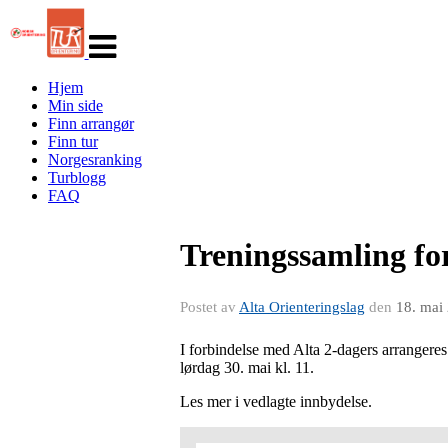
Veksle
navigasjon
Hjem
Min side
Finn arrangør
Finn tur
Norgesranking
Turblogg
FAQ
Treningssamling f
Postet av
Alta Orienteringslag
den
18. mai
I forbindelse med Alta 2-dagers arranger
lørdag 30. mai kl. 11.
Les mer i vedlagte innbydelse.