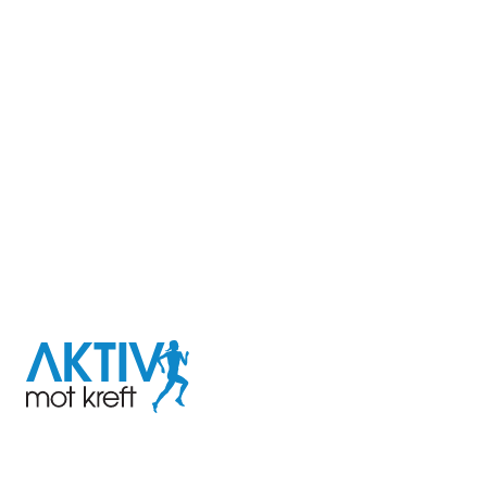
I samarbeid med
Aktiv
mot
kreft