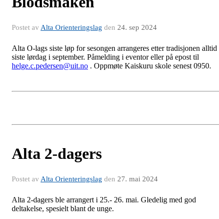
Blodsmaken
Postet av
Alta Orienteringslag
den
24. sep 2024
Alta O-lags siste løp for sesongen arrangeres etter tradisjonen alltid
siste lørdag i september. Påmelding i eventor eller på epost til
helge.c.pedersen@uit.no
. Oppmøte Kaiskuru skole senest 0950.
Alta 2-dagers
Postet av
Alta Orienteringslag
den
27. mai 2024
Alta 2-dagers ble arrangert i 25.- 26. mai. Gledelig med god
deltakelse, spesielt blant de unge.