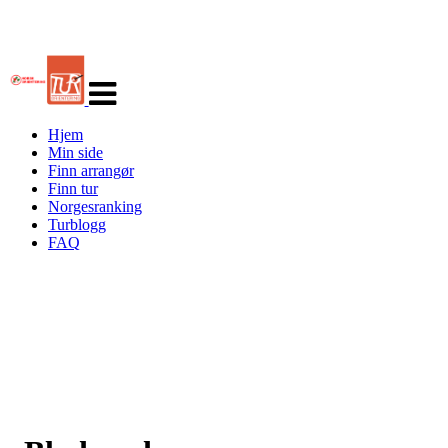
Veksle
navigasjon
Hjem
Min side
Finn arrangør
Finn tur
Norgesranking
Turblogg
FAQ