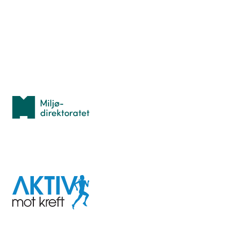
Hva er TurOrientering?
Lær orientering
Idrettsbutikken
Personvern
Med støtte fra
Miljødirektoratet
I samarbeid med
Aktiv
mot
kreft