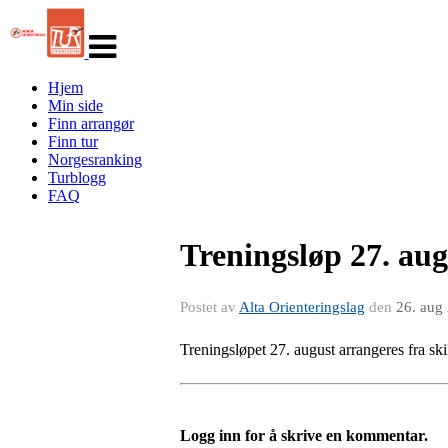
Veksle
navigasjon
Hjem
Min side
Finn arrangør
Finn tur
Norgesranking
Turblogg
FAQ
Treningsløp 27. aug
Postet av
Alta Orienteringslag
den
26. aug
Treningsløpet 27. august arrangeres fra s
Logg inn for å skrive en kommentar.