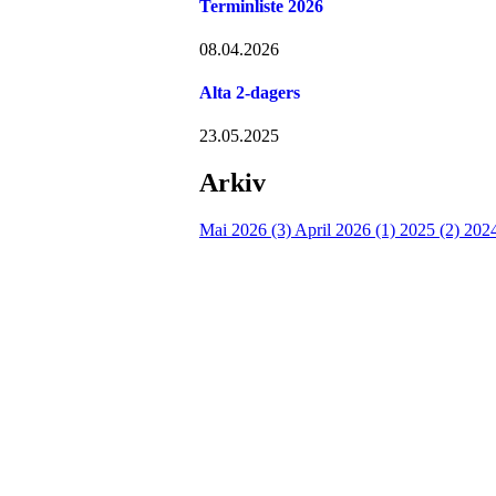
Terminliste 2026
08.04.2026
Alta 2-dagers
23.05.2025
Arkiv
Mai 2026 (3)
April 2026 (1)
2025 (2)
2024
Turorientering.no er den offisielle portalen for