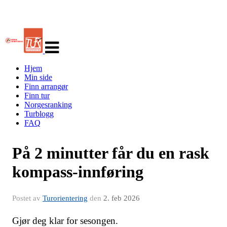
Veksle
navigasjon
Hjem
Min side
Finn arrangør
Finn tur
Norgesranking
Turblogg
FAQ
På 2 minutter får du en rask
kompass-innføring
Postet av
Turorientering
den
2. feb 2026
Gjør deg klar for sesongen.