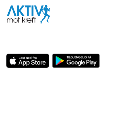
Aktiv
mot
kreft
Last ned appen her