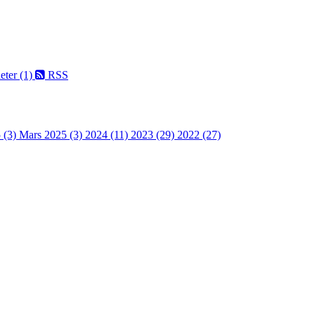
eter (1)
RSS
 (3)
Mars 2025 (3)
2024 (11)
2023 (29)
2022 (27)
 turorientering på nett fra Norges Orienteringsforb