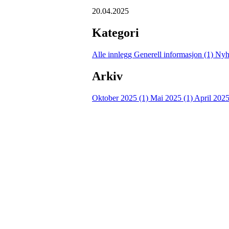
20.04.2025
Kategori
Alle innlegg
Generell informasjon (1)
Nyh
Arkiv
Oktober 2025 (1)
Mai 2025 (1)
April 2025
Turorientering.no er den offisielle portalen for