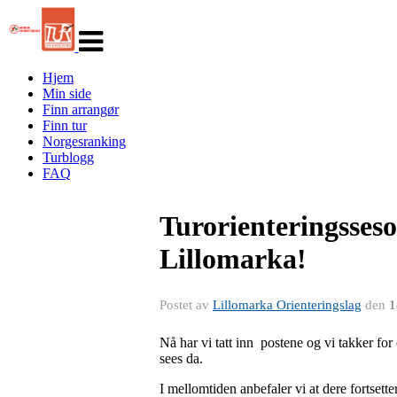
Veksle
navigasjon
Hjem
Min side
Finn arrangør
Finn tur
Norgesranking
Turblogg
FAQ
Turorienteringsseso
Lillomarka!
Postet av
Lillomarka Orienteringslag
den
1
Nå har vi tatt inn postene og vi takker for
sees da.
I mellomtiden anbefaler vi at dere fortsette