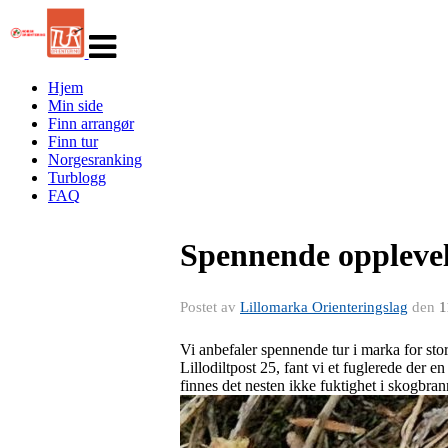
Veksle
navigasjon
Hjem
Min side
Finn arrangør
Finn tur
Norgesranking
Turblogg
FAQ
Spennende opplevels
Postet av
Lillomarka Orienteringslag
den
1
Vi anbefaler spennende tur i marka for stor
Lillodiltpost 25, fant vi et fuglerede der
finnes det nesten ikke fuktighet i skogbra