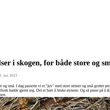
er i skogen, for både store og s
1. jun 2023
e og små. I dag passerte vi et "juv" med store steiner og små grotter øst
 en frosk hadde gjemt seg. Det er bare å bruke øynene. Og så passe på å 
nnen.