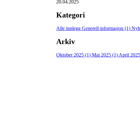
20.04.2025
Kategori
Alle innlegg
Generell informasjon (1)
Nyh
Arkiv
Oktober 2025 (1)
Mai 2025 (1)
April 2025
Turorientering.no er den offisielle portalen for