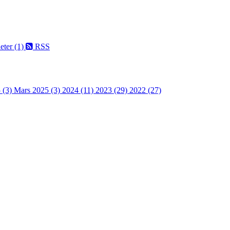
eter (1)
RSS
 (3)
Mars 2025 (3)
2024 (11)
2023 (29)
2022 (27)
 turorientering på nett fra Norges Orienteringsforb