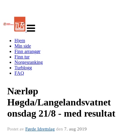
Veksle
navigasjon
Hjem
Min side
Finn arrangør
Finn tur
Norgesranking
Turblogg
FAQ
Nærløp
Høgda/Langelandsvatnet
onsdag 21/8 - med resultat
Postet av
Førde Idrettslag
den
7. aug 2019