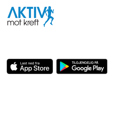
Aktiv
mot
kreft
Last ned appen her