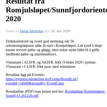
Resultat frå
Romjulsløpet/Sunnfjordorient
2020
Postet av
Førde Idrettslag
den
26. des 2020
Deltakarrekord og svært god stemning når 56
orienteringsløparar stilte til start i Romjulsløpet. Litt synd å ikkje
kunne servere pølse og gløgg, men nokre nytta bålet til å grille
medbrakt pølse og marshmallows.
Vinnarane i ALH/K og AKH/K fekk O-boka 2020 i premie.
Vinnarane i CLH/K fekk pose med reinsskinn.
Resultata ligg på Eventor:
https://eventor.orientering.no/Events/ResultList?
eventId=14049&groupBy=EventClass
Resultatliste (PDF) kan lastast ned her:
Resultatliste Romjulsløpet-
Sunnfj-O-261220.pdf