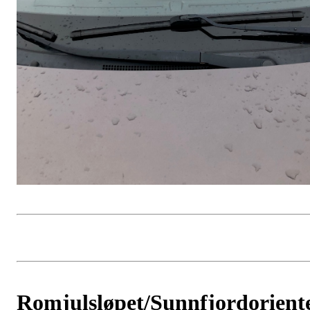
Romjulsløpet/Sunnfjordorient