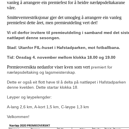
vanleg å arrangere ein premiefest for å heidre nærløpsdeltakarane
våre.
Smittevernrestriksjonar gjer det umogleg å arrangere ein vanleg
premiefest dette året, men premieutdeling vert det!
Vi vil derfor invitere til premieutdeling i samband med det sist
nattløpet denne sesongen.
Stad: Utanfor FIL-huset i Hafstadparken, mot fotballbana.
Tid: On
s
dag 4. november mellom klokka 18.00 og 19.00
Premieoversikta nedanfor viser kven som vert
premiert for
nærløpsdeltaking og lagsmeisterskap.
Dette er også eit flott høve til å delta på nattløpet i Hafstadparken
denne kvelden. Dette startar klokka 18.
Løyper og løypelengder:
A-lang 2,6 km, A-kort 1,5 km, C-løype 1,3 km
Velkommen!