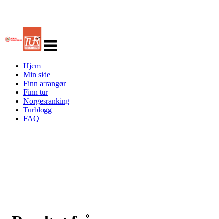
Veksle
navigasjon
Hjem
Min side
Finn arrangør
Finn tur
Norgesranking
Turblogg
FAQ