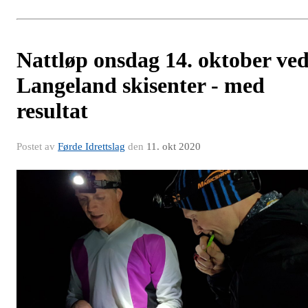
Nattløp onsdag 14. oktober ve
Langeland skisenter - med
resultat
Postet av
Førde Idrettslag
den
11. okt 2020