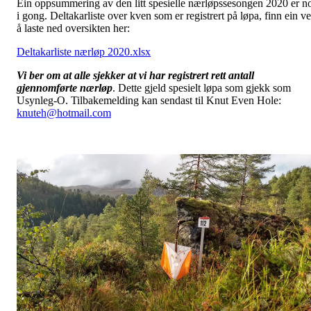
Ein oppsummering av den litt spesielle nærløpssesongen 2020 er n
i gong. Deltakarliste over kven som er registrert på løpa, finn ein v
å laste ned oversikten her:
Deltakarliste nærløp 2020.xlsx
Vi ber om at alle sjekker at vi har registrert rett antall
gjennomførte nærløp
. Dette gjeld spesielt løpa som gjekk som
Usynleg-O. Tilbakemelding kan sendast til Knut Even Hole:
knuteh@hotmail.com