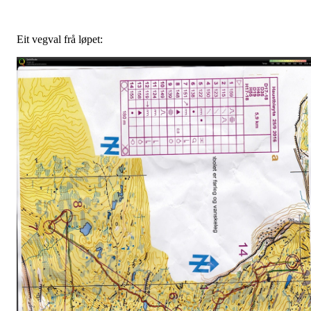
Eit vegval frå løpet: