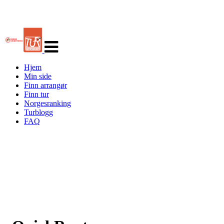
Veksle
navigasjon
Hjem
Min side
Finn arrangør
Finn tur
Norgesranking
Turblogg
FAQ