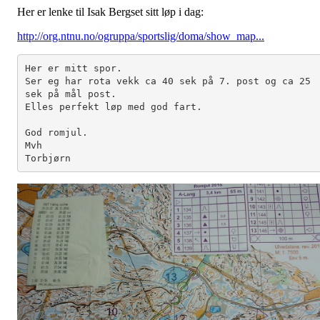
Her er lenke til Isak Bergset sitt løp i dag:
http://org.ntnu.no/ogruppa/sportslig/doma/show_map...
Her er mitt spor.

Ser eg har rota vekk ca 40 sek på 7. post og ca 25 
sek på mål post.

Elles perfekt løp med god fart.

God romjul.

Mvh

Torbjørn