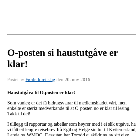
O-posten si haustutgåve er
klar!
Postet av
Førde Idrettslag
den
20. nov 2016
Haustutgåva til O-posten er klar!
Som vanleg er det få bidragsytarar til medlemsbladet vårt, men
enkelte er sterkt medverkande til at O-posten no er klar til lesing.
Takk til dei!
I tilllegg til rapportar og tabellar som høyrer med i ei slik utgåve, ha
vi fått eit lengre reisebrev frå Egil og Helge sin tur til Kviterussland
Latvia og WMOC. Dessutan har Torodd ei skildring av sitt eige