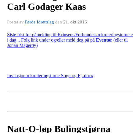
Carl Godager Kaas
Postet av
Førde Idrettslag
den
21. okt 2016
Siste frist for påmelding til Krinsens/Forbundets rekruteringsturne e
i dag... Følg link under og/eller meld deg på på
Eventor
(eller til
Johan Magerøy)
Invitasjon rekrutteringsturne Sogn og Fj..docx
Natt-O-løp Bulingstjørna