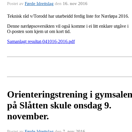
Postet av
Førde Idrettslag
den
16. nov 2016
Teknisk råd v/Torodd har utarbeidd ferdig liste for Nærløpa 2016.
Denne nærløpsoversikten vil også komme i ei litt enklare utgåve i
O-posten som kjem ut om kort tid.
Samanlagt resultat-041016-2016.pdf
Orienteringstrening i gymsale
på Slåtten skule onsdag 9.
november.
Postet av
Førde Idrettslag
den
7. nov 2016