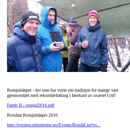
Romjulsløpet - det som har vorte ein tradisjon for mange vart
gjennomført med rekorddeltaking i førekant av uværet Urd!
Førde IL- romjul2016.pdf
Resultat Romjulsløpet 2016
http://eventor.orientering.no/Events/ResultList?ev...