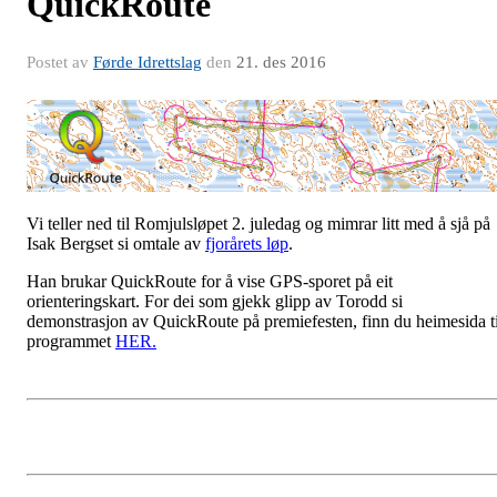
QuickRoute
Postet av
Førde Idrettslag
den
21. des 2016
Vi teller ned til Romjulsløpet 2. juledag og mimrar litt med å sjå på
Isak Bergset si omtale av
fjorårets løp
.
Han brukar QuickRoute for å vise GPS-sporet på eit
orienteringskart. For dei som gjekk glipp av Torodd si
demonstrasjon av QuickRoute på premiefesten, finn du heimesida ti
programmet
HER.