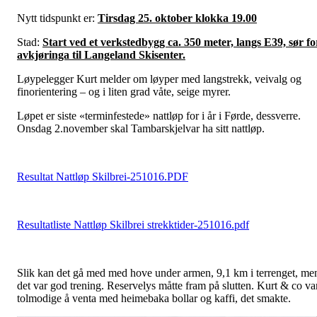
Nytt tidspunkt er:
Tirsdag 25. oktober klokka 19.00
Stad:
Start ved et verkstedbygg ca. 350 meter, langs E39, sør fo
avkjøringa til Langeland Skisenter.
Løypelegger Kurt melder om løyper med langstrekk, veivalg og
finorientering – og i liten grad våte, seige myrer.
Løpet er siste «terminfestede» nattløp for i år i Førde, dessverre.
Onsdag 2.november skal Tambarskjelvar ha sitt nattløp.
Resultat Nattløp Skilbrei-251016.PDF
Resultatliste Nattløp Skilbrei strekktider-251016.pdf
Slik kan det gå med med hove under armen, 9,1 km i terrenget, me
det var god trening. Reservelys måtte fram på slutten. Kurt & co va
tolmodige å venta med heimebaka bollar og kaffi, det smakte.