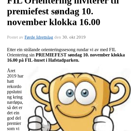
FIL Orientering inviterer til
premiefest søndag 10.
november klokka 16.00
Postet av
Førde Idrettslag
den
30. okt 2019
Etter ein strålande orienteringssesong rundar vi av med FIL
Orientering sin
PREMIEFEST søndag 10. november klokka
16.00 på FIL-huset i Hafstadparken.
Året
2019 har
hatt
rekordo
ppslutni
ng kring
nærløpa,
så det er
det ein
god del
premier
som vi