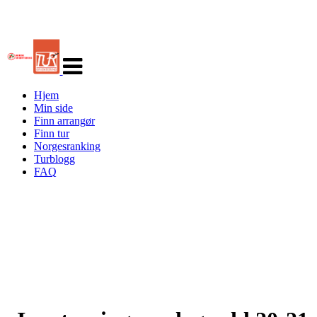
Veksle
navigasjon
Hjem
Min side
Finn arrangør
Finn tur
Norgesranking
Turblogg
FAQ