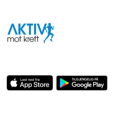
I samarbeid med
Aktiv
mot
kreft
Last ned appen her