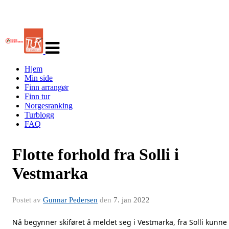
Veksle
navigasjon
Hjem
Min side
Finn arrangør
Finn tur
Norgesranking
Turblogg
FAQ
Flotte forhold fra Solli i
Vestmarka
Postet av
Gunnar Pedersen
den
7. jan 2022
Nå begynner skiføret å meldet seg i Vestmarka, fra Solli kunne