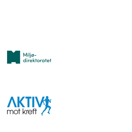
Lær orientering
Idrettsbutikken
Personvern
Med støtte fra
Miljødirektoratet
I samarbeid med
Aktiv
mot
kreft