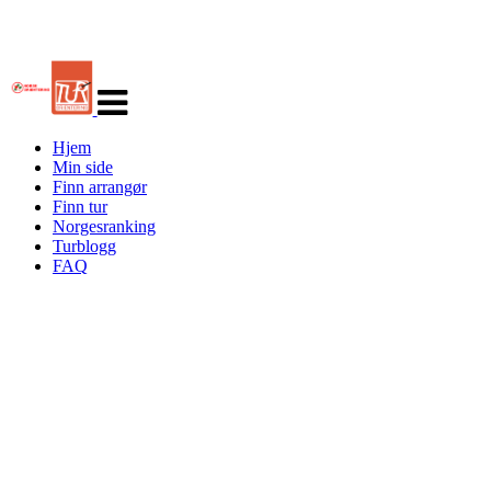
Veksle
navigasjon
Hjem
Min side
Finn arrangør
Finn tur
Norgesranking
Turblogg
FAQ
Turorientering.no er den offisielle portalen for