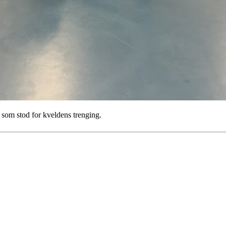
e som stod for kveldens trenging.
 turorientering på nett fra Norges Orienteringsforb