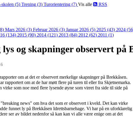
-skolen (5)
Trening (3)
Turorientering (7)
Vis alle
RSS
(8)
Mars 2026 (3)
Februar 2026 (3)
Januar 2026 (5)
2025 (43)
2024 (5
16 (134)
2015 (90)
2014 (121)
2013 (84)
2012 (62)
2011 (1)
 lys og skapninger observert på
16
 rapporter om at det er observert merkelige skapninger på Brekkåsen.
r rapportert om at de har møtt flere på turen til eller fra Skjetnemarka.
 virke som noe med flere lysende øyne som virret fra side til side på
breaking news" om hva det som er observert i kveld. Det kan virke
de funnet ly på Brekkåsen Idrettsbarnehage. Vi har på en uforklarelig
dere ser av bildet nedenfor så kan kan vi alle være enige om at det