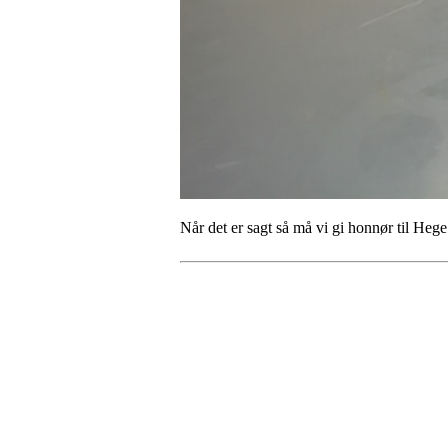
Når det er sagt så må vi gi honnør til Heg
Turorientering.no er den offisielle portalen for