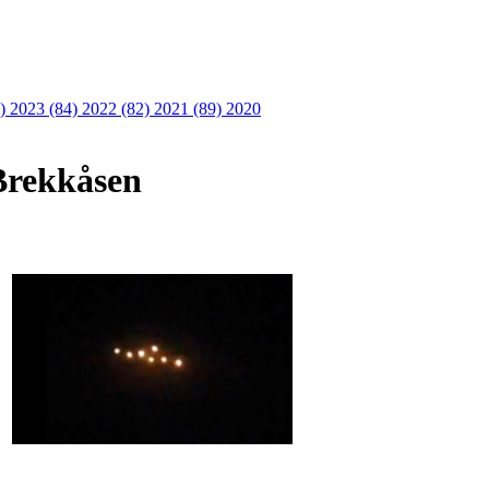
6)
2023 (84)
2022 (82)
2021 (89)
2020
 Brekkåsen