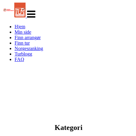
Veksle
navigasjon
Hjem
Min side
Finn arrangør
Finn tur
Norgesranking
Turblogg
FAQ
Kategori