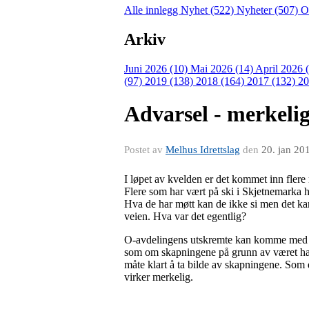
Alle innlegg
Nyhet (522)
Nyheter (507)
O
Arkiv
Juni 2026 (10)
Mai 2026 (14)
April 2026 
(97)
2019 (138)
2018 (164)
2017 (132)
20
Advarsel - merkelig
Postet av
Melhus Idrettslag
den
20. jan 20
I løpet av kvelden er det kommet inn flere
Flere som har vært på ski i Skjetnemarka ha
Hva de har møtt kan de ikke si men det kan
veien. Hva var det egentlig?
O-avdelingens utskremte kan komme med "
som om skapningene på grunn av været had
måte klart å ta bilde av skapningene. Som 
virker merkelig.