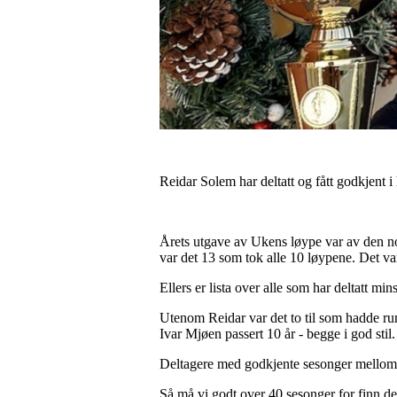
Reidar Solem har deltatt og fått godkjent 
Årets utgave av Ukens løype var av den no
var det 13 som tok alle 10 løypene. Det var
Ellers er lista over alle som har deltatt min
Utenom Reidar var det to til som hadde r
Ivar Mjøen passert 10 år - begge i god stil.
Deltagere med godkjente sesonger mellom 2
Så må vi godt over 40 sesonger for finn de