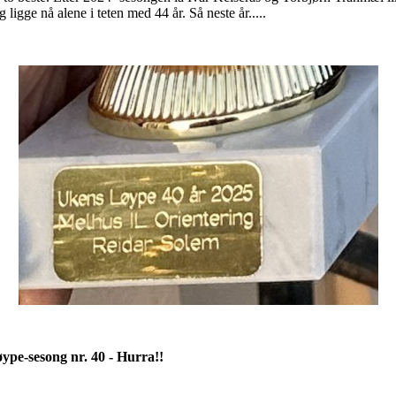
ligge nå alene i teten med 44 år. Så neste år.....
ype-sesong nr. 40 - Hurra!!