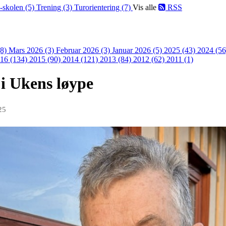
-skolen (5)
Trening (3)
Turorientering (7)
Vis alle
RSS
(8)
Mars 2026 (3)
Februar 2026 (3)
Januar 2026 (5)
2025 (43)
2024 (5
16 (134)
2015 (90)
2014 (121)
2013 (84)
2012 (62)
2011 (1)
 i Ukens løype
25