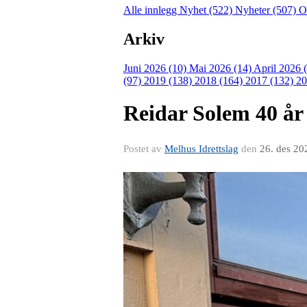
Alle innlegg
Nyhet (522)
Nyheter (507)
O
Arkiv
Juni 2026 (10)
Mai 2026 (14)
April 2026 
(97)
2019 (138)
2018 (164)
2017 (132)
20
Reidar Solem 40 år
Postet av
Melhus Idrettslag
den
26. des 20