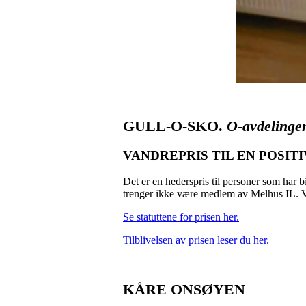
GULL-O-SKO.
O-avdelingen
VANDREPRIS TIL EN POSIT
Det er en hederspris til personer som har b
trenger ikke være medlem av Melhus IL. Vi
Se statuttene for prisen her.
Tilblivelsen av prisen leser du her.
KÅRE ONSØYEN