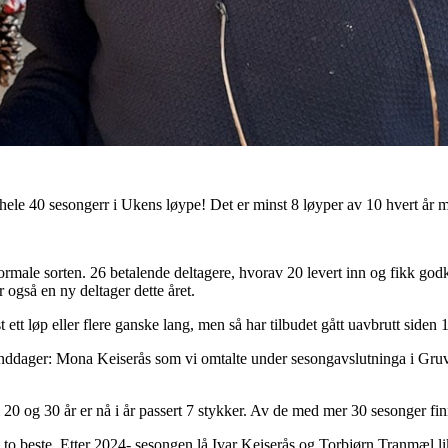
i hele 40 sesongerr i Ukens løype! Det er minst 8 løyper av 10 hvert år 
rmale sorten. 26 betalende deltagere, hvorav 20 levert inn og fikk god
 også en ny deltager dette året.
st ett løp eller flere ganske lang, men så har tilbudet gått uavbrutt siden
unddager: Mona Keiserås som vi omtalte under sesongavslutninga i Gru
0 og 30 år er nå i år passert 7 stykker. Av de med mer 30 sesonger fi
 to beste. Etter 2024- sesongen lå Ivar Keiserås og Torbjørn Tranmæl lik