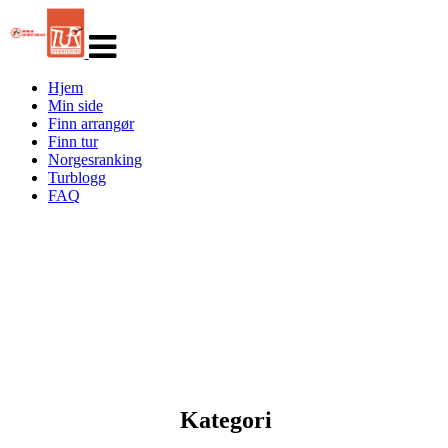
Veksle
navigasjon
Hjem
Min side
Finn arrangør
Finn tur
Norgesranking
Turblogg
FAQ
Kategori