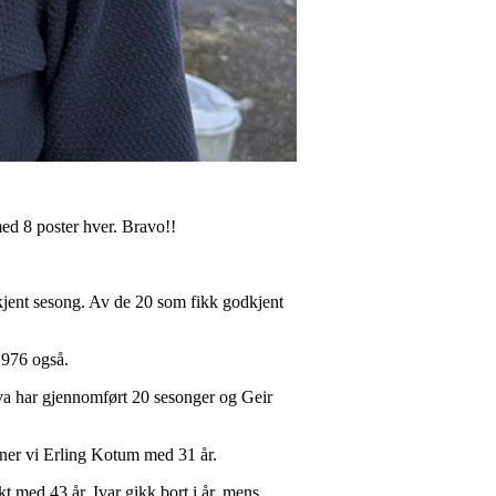
med 8 poster hver. Bravo!!
kjent sesong. Av de 20 som fikk godkjent
 1976 også.
va har gjennomført 20 sesonger og Geir
nner vi Erling Kotum med 31 år.
t med 43 år. Ivar gikk bort i år, mens