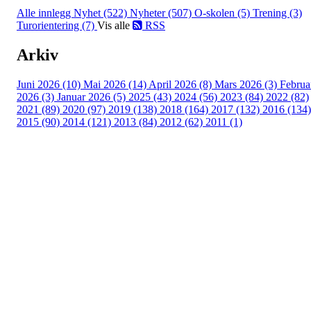
Alle innlegg
Nyhet (522)
Nyheter (507)
O-skolen (5)
Trening (3)
Turorientering (7)
Vis alle
RSS
Arkiv
Juni 2026 (10)
Mai 2026 (14)
April 2026 (8)
Mars 2026 (3)
Februa
2026 (3)
Januar 2026 (5)
2025 (43)
2024 (56)
2023 (84)
2022 (82)
2021 (89)
2020 (97)
2019 (138)
2018 (164)
2017 (132)
2016 (134)
2015 (90)
2014 (121)
2013 (84)
2012 (62)
2011 (1)
Turorientering.no er den offisielle portalen for
turorientering på nett fra Norges
Orienteringsforbund.