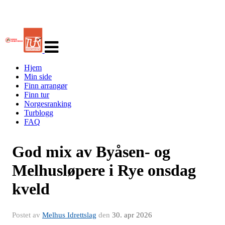
Veksle
navigasjon
Hjem
Min side
Finn arrangør
Finn tur
Norgesranking
Turblogg
FAQ
God mix av Byåsen- og
Melhusløpere i Rye onsdag
kveld
Postet av
Melhus Idrettslag
den
30. apr 2026