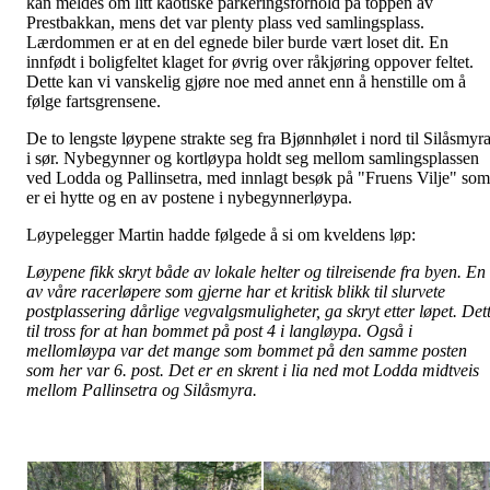
kan meldes om litt kaotiske parkeringsforhold på toppen av
Prestbakkan, mens det var plenty plass ved samlingsplass.
Lærdommen er at en del egnede biler burde vært loset dit. En
innfødt i boligfeltet klaget for øvrig over råkjøring oppover feltet.
Dette kan vi vanskelig gjøre noe med annet enn å henstille om å
følge fartsgrensene.
De to lengste løypene strakte seg fra Bjønnhølet i nord til Silåsmyr
i sør. Nybegynner og kortløypa holdt seg mellom samlingsplassen
ved Lodda og Pallinsetra, med innlagt besøk på "Fruens Vilje" som
er ei hytte og en av postene i nybegynnerløypa.
Løypelegger Martin hadde følgede å si om kveldens løp:
Løypene fikk skryt både av lokale helter og tilreisende fra byen. En
av våre racerløpere som gjerne har et kritisk blikk til slurvete
postplassering dårlige vegvalgsmuligheter, ga skryt etter løpet. Det
til tross for at han bommet på post 4 i langløypa. Også i
mellomløypa var det mange som bommet på den samme posten
som her var 6. post. Det er en skrent i lia ned mot Lodda midtveis
mellom Pallinsetra og Silåsmyra.