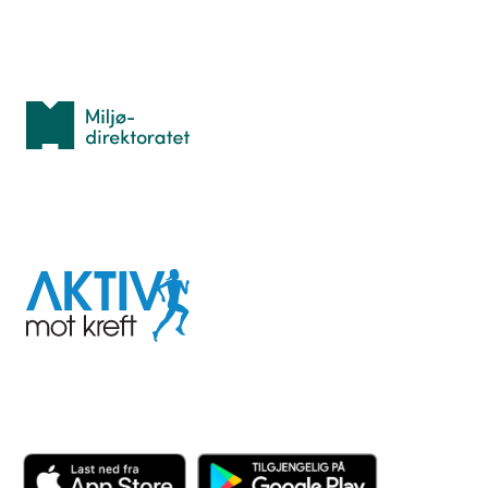
Med støtte fra
Miljødirektoratet
I samarbeid med
Aktiv
mot
kreft
Last ned appen her