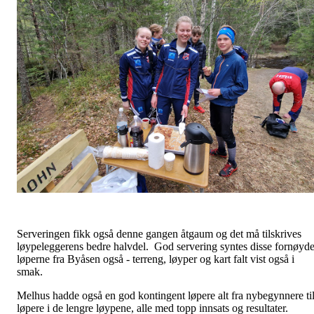
Serveringen fikk også denne gangen åtgaum og det må tilskrives
løypeleggerens bedre halvdel. God servering syntes disse fornøyd
løperne fra Byåsen også - terreng, løyper og kart falt vist også i
smak.
Melhus hadde også en god kontingent løpere alt fra nybegynnere ti
løpere i de lengre løypene, alle med topp innsats og resultater.