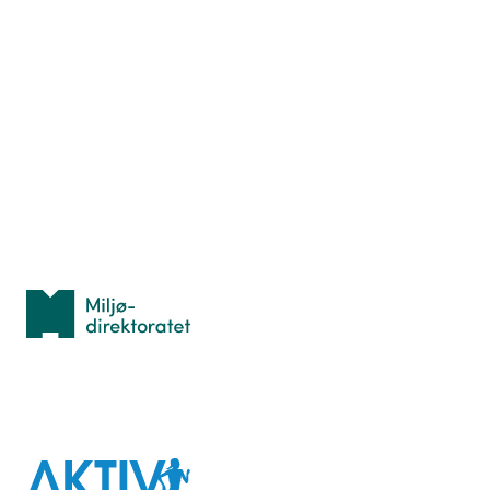
Nyttige ressurser
Hva er TurOrientering?
Lær orientering
Idrettsbutikken
Personvern
Med støtte fra
Miljødirektoratet
I samarbeid med
Aktiv
mot