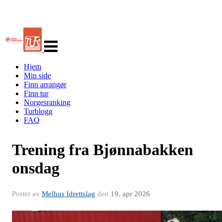
Veksle
navigasjon
Hjem
Min side
Finn arrangør
Finn tur
Norgesranking
Turblogg
FAQ
Trening fra Bjønnabakken
onsdag
Postet av
Melhus Idrettslag
den
19. apr 2026