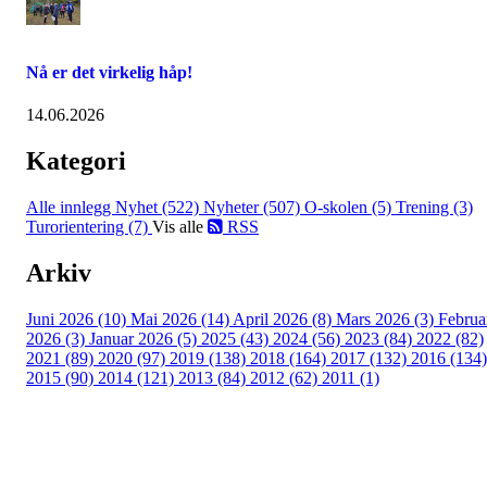
Nå er det virkelig håp!
14.06.2026
Kategori
Alle innlegg
Nyhet (522)
Nyheter (507)
O-skolen (5)
Trening (3)
Turorientering (7)
Vis alle
RSS
Arkiv
Juni 2026 (10)
Mai 2026 (14)
April 2026 (8)
Mars 2026 (3)
Februa
2026 (3)
Januar 2026 (5)
2025 (43)
2024 (56)
2023 (84)
2022 (82)
2021 (89)
2020 (97)
2019 (138)
2018 (164)
2017 (132)
2016 (134)
2015 (90)
2014 (121)
2013 (84)
2012 (62)
2011 (1)