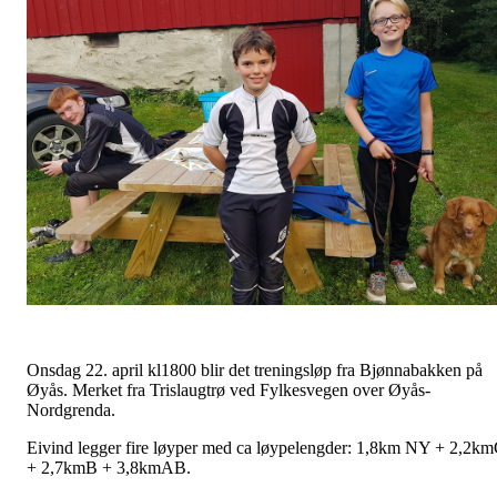
Onsdag 22. april kl1800 blir det treningsløp fra Bjønnabakken på
Øyås. Merket fra Trislaugtrø ved Fylkesvegen over Øyås-
Nordgrenda.
Eivind legger fire løyper med ca løypelengder: 1,8km NY + 2,2k
+ 2,7kmB + 3,8kmAB.