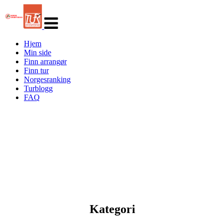
Veksle
navigasjon
Hjem
Min side
Finn arrangør
Finn tur
Norgesranking
Turblogg
FAQ
Kategori