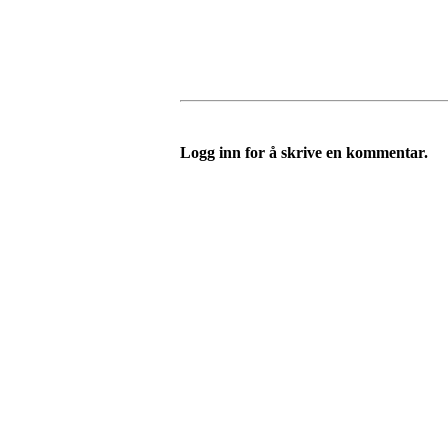
Logg inn for å skrive en kommentar.
Turorientering.no er den offisielle portalen for
© 2022 — Norges Orienteringsforbund