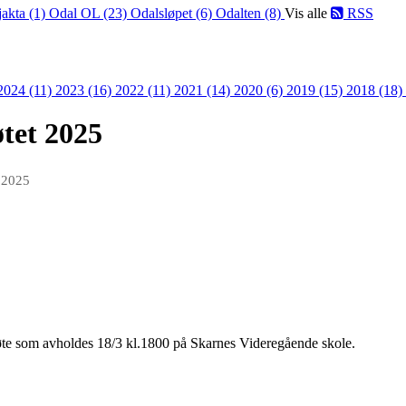
jakta (1)
Odal OL (23)
Odalsløpet (6)
Odalten (8)
Vis alle
RSS
2024 (11)
2023 (16)
2022 (11)
2021 (14)
2020 (6)
2019 (15)
2018 (18)
øtet 2025
 2025
øte som avholdes 18/3 kl.1800 på Skarnes Videregående skole.