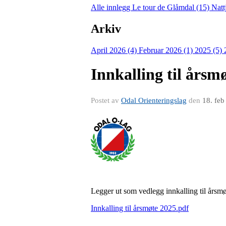
Alle innlegg
Le tour de Glåmdal (15)
Natt
Arkiv
April 2026 (4)
Februar 2026 (1)
2025 (5)
Innkalling til årsm
Postet av
Odal Orienteringslag
den
18. feb
Legger ut som vedlegg innkalling til årsm
Innkalling til årsmøte 2025.pdf