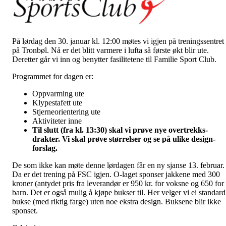
På lørdag den 30. januar kl. 12:00 møtes vi igjen på treningssentret
på Tronbøl. Nå er det blitt varmere i lufta så første økt blir ute.
Deretter går vi inn og benytter fasilitetene til Familie Sport Club.
Programmet for dagen er:
Oppvarming ute
Klypestafett ute
Stjerneorientering ute
Aktiviteter inne
Til slutt (fra kl. 13:30) skal vi prøve nye overtrekks-
drakter. Vi skal prøve størrelser og se på ulike design-
forslag.
De som ikke kan møte denne lørdagen får en ny sjanse 13. februar.
Da er det trening på FSC igjen. O-laget sponser jakkene med 300
kroner (antydet pris fra leverandør er 950 kr. for voksne og 650 for
barn. Det er også mulig å kjøpe bukser til. Her velger vi ei standard
bukse (med riktig farge) uten noe ekstra design. Buksene blir ikke
sponset.