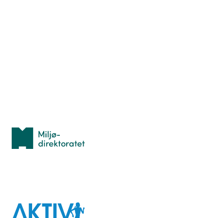
Nyttige ressurser
Hva er TurOrientering?
Lær orientering
Idrettsbutikken
Personvern
Med støtte fra
Miljødirektoratet
I samarbeid med
Aktiv
mot