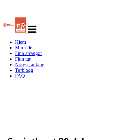
Veksle
navigasjon
Hjem
Min side
Finn arrangør
Finn tur
Norgesranking
Turblogg
FAQ