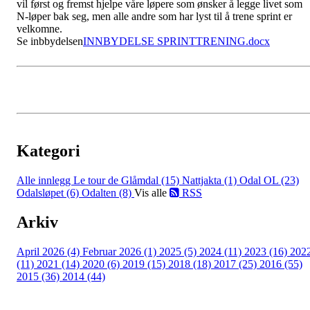
vil først og fremst hjelpe våre løpere som ønsker å legge livet som
N-løper bak seg, men alle andre som har lyst til å trene sprint er
velkomne.
Se inbbydelsen
INNBYDELSE SPRINTTRENING.docx
Kategori
Alle innlegg
Le tour de Glåmdal (15)
Nattjakta (1)
Odal OL (23)
Odalsløpet (6)
Odalten (8)
Vis alle
RSS
Arkiv
April 2026 (4)
Februar 2026 (1)
2025 (5)
2024 (11)
2023 (16)
202
(11)
2021 (14)
2020 (6)
2019 (15)
2018 (18)
2017 (25)
2016 (55)
2015 (36)
2014 (44)