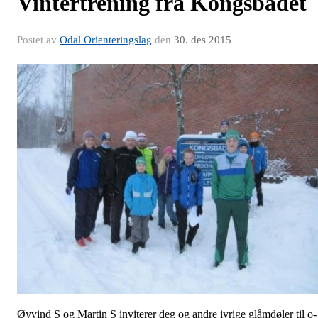
Vintertrening fra Kongsbadet
Postet av
Odal Orienteringslag
den
30. des 2015
Øyvind S og Martin S inviterer deg og andre ivrige glåmdøler til o-