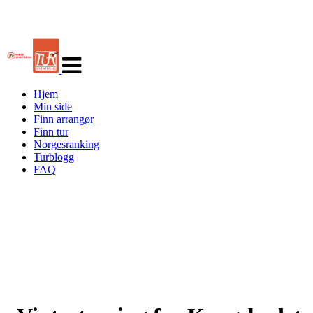
Veksle
navigasjon
Hjem
Min side
Finn arrangør
Finn tur
Norgesranking
Turblogg
FAQ