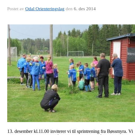
Postet av
Odal Orienteringslag
den
6. des 2014
13. desember kl.11.00 inviterer vi til sprintrening fra Bøssmyra. Vi