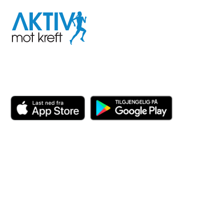
Aktiv
mot
kreft
Last ned appen her