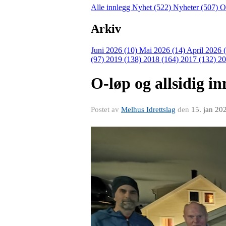
Alle innlegg
Nyhet (522)
Nyheter (507)
O
Arkiv
Juni 2026 (10)
Mai 2026 (14)
April 2026 
(97)
2019 (138)
2018 (164)
2017 (132)
20
O-løp og allsidig in
Postet av
Melhus Idrettslag
den
15. jan 20