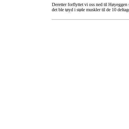
Deretter forflyttet vi oss ned til Høyeggen
det ble tøyd i støle muskler til de 10 delt
Turorientering.no er den offisielle portalen for
© 2022 — Norges Orienteringsforbund
Info