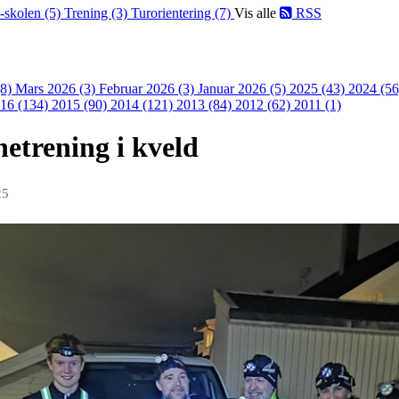
-skolen (5)
Trening (3)
Turorientering (7)
Vis alle
RSS
(8)
Mars 2026 (3)
Februar 2026 (3)
Januar 2026 (5)
2025 (43)
2024 (5
16 (134)
2015 (90)
2014 (121)
2013 (84)
2012 (62)
2011 (1)
netrening i kveld
25