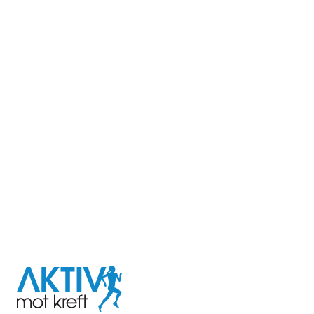
I samarbeid med
Aktiv
mot
kreft