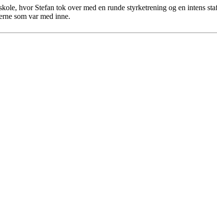
 skole, hvor Stefan tok over med en runde styrketrening og en intens stafe
agerne som var med inne.
 turorientering på nett fra Norges Orienteringsforb