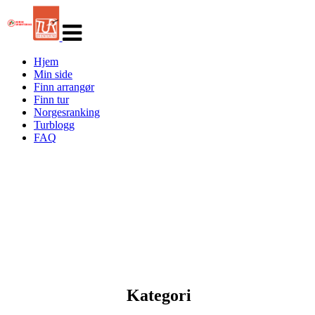
Veksle
navigasjon
Hjem
Min side
Finn arrangør
Finn tur
Norgesranking
Turblogg
FAQ
Kategori