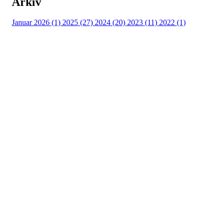
Arkiv
Januar 2026 (1)
2025 (27)
2024 (20)
2023 (11)
2022 (1)
Turorientering.no er den offisielle portalen for
turorientering på nett fra Norges
Orienteringsforbund.
© 2022 — Norges Orienteringsforbund
Info