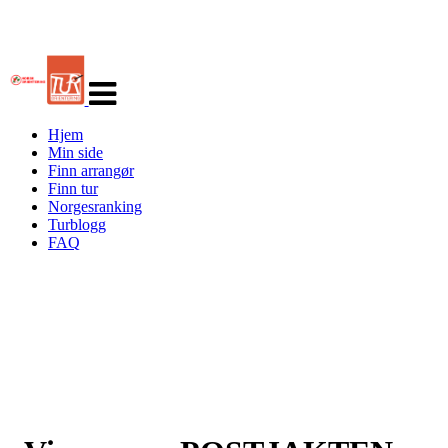
Veksle
navigasjon
Hjem
Min side
Finn arrangør
Finn tur
Norgesranking
Turblogg
FAQ