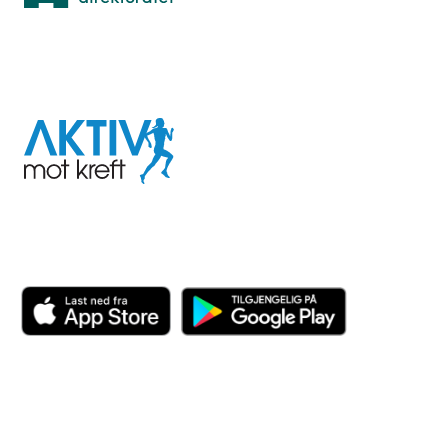
I samarbeid med
Aktiv
mot
kreft
Last ned appen her