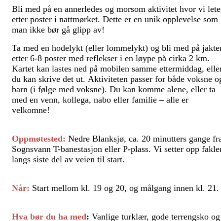
Bli med på en annerledes og morsom aktivitet hvor vi lete
etter poster i nattmørket. Dette er en unik opplevelse som
man ikke bør gå glipp av!
Ta med en hodelykt (eller lommelykt) og bli med på jakte
etter 6-8 poster med reflekser i en løype på cirka 2 km.
Kartet kan lastes ned på mobilen samme ettermiddag, elle
du kan skrive det ut. Aktiviteten passer for både voksne o
barn (i følge med voksne).
Du kan komme alene, eller ta
med en venn, kollega, nabo eller familie – alle er
velkomne!
Oppmøtested:
Nedre Blanksjø, ca. 20 minutters gange fr
Sognsvann T-banestasjon eller P-plass. Vi setter opp fakle
langs siste del av veien til start.
Når:
Start mellom kl. 19 og 20, og målgang innen kl. 21.
Hva bør du ha med
:
Vanlige turklær, gode terrengsko og