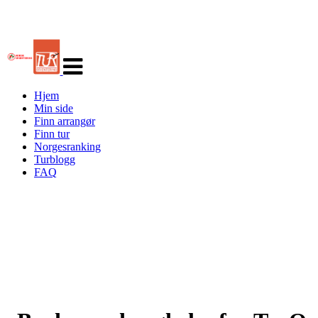
Veksle
navigasjon
Hjem
Min side
Finn arrangør
Finn tur
Norgesranking
Turblogg
FAQ