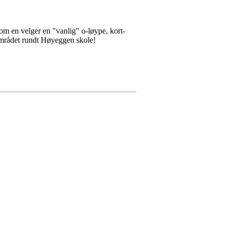
m om en velger en "vanlig" o-løype, kort-
 området rundt Høyeggen skole!
und.