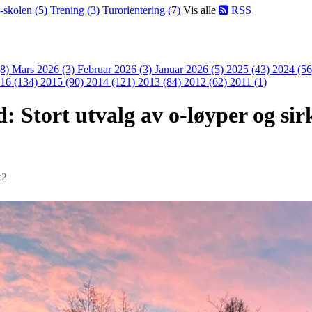
-skolen (5)
Trening (3)
Turorientering (7)
Vis alle
RSS
(8)
Mars 2026 (3)
Februar 2026 (3)
Januar 2026 (5)
2025 (43)
2024 (5
16 (134)
2015 (90)
2014 (121)
2013 (84)
2012 (62)
2011 (1)
: Stort utvalg av o-løyper og sir
22