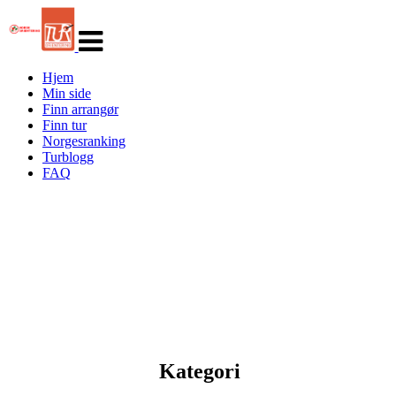
Veksle
navigasjon
Hjem
Min side
Finn arrangør
Finn tur
Norgesranking
Turblogg
FAQ
Kategori