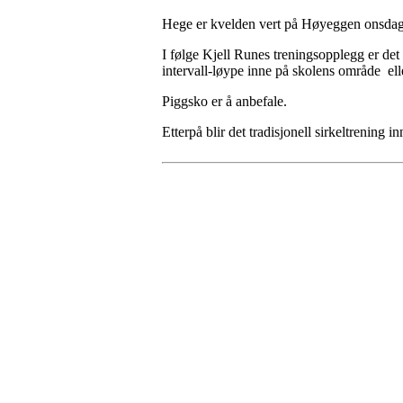
Hege er kvelden vert på Høyeggen onsdag 
I følge Kjell Runes treningsopplegg er det d
intervall-løype inne på skolens område ell
Piggsko er å anbefale.
Etterpå blir det tradisjonell sirkeltrening
Turorientering.no er den offisielle portalen for