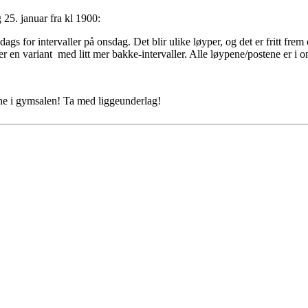
25. januar fra kl 1900:
ags for intervaller på onsdag. Det blir ulike løyper, og det er fritt fre
er en variant med litt mer bakke-intervaller. Alle løypene/postene er i
 inne i gymsalen! Ta med liggeunderlag!
 turorientering på nett fra Norges Orienteringsforb