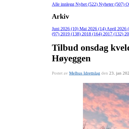
Alle innlegg
Nyhet (522)
Nyheter (507)
O
Arkiv
Juni 2026 (10)
Mai 2026 (14)
April 2026 
(97)
2019 (138)
2018 (164)
2017 (132)
20
Tilbud onsdag kveld
Høyeggen
Postet av
Melhus Idrettslag
den
23. jan 20