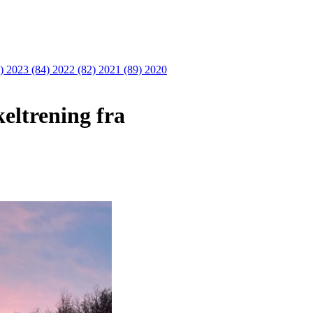
6)
2023 (84)
2022 (82)
2021 (89)
2020
keltrening fra