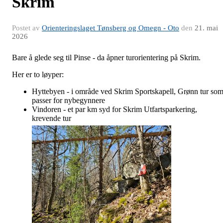
Skrim
Postet av
Orienteringslaget Tønsberg og Omegn - Oto
den
21. mai
2026
Bare å glede seg til Pinse - da åpner turorientering på Skrim.
Her er to løyper:
Hyttebyen - i område ved Skrim Sportskapell, Grønn tur so
passer for nybegynnere
Vindoren - et par km syd for Skrim Utfartsparkering,
krevende tur