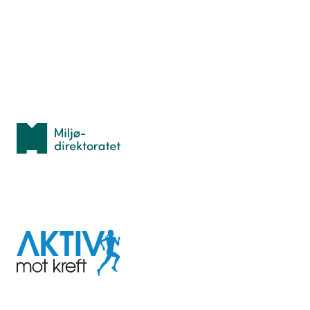
Hva er TurOrientering?
Lær orientering
Idrettsbutikken
Personvern
Med støtte fra
Miljødirektoratet
I samarbeid med
Aktiv
mot
kreft