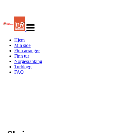
Veksle
navigasjon
Hjem
Min side
Finn arrangør
Finn tur
Norgesranking
Turblogg
FAQ