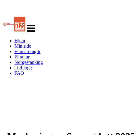
Veksle
navigasjon
Hjem
Min side
Finn arrangør
Finn tur
Norgesranking
Turblogg
FAQ