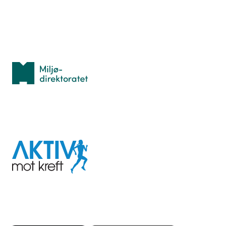
Med støtte fra
Miljødirektoratet
I samarbeid med
Aktiv
mot
kreft
Last ned appen her