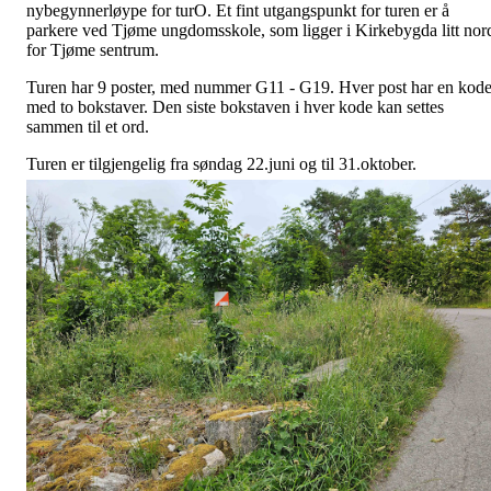
nybegynnerløype for turO. Et fint utgangspunkt for turen er å
parkere ved Tjøme ungdomsskole, som ligger i Kirkebygda litt nor
for Tjøme sentrum.
Turen har 9 poster, med nummer G11 - G19. Hver post har en kod
med to bokstaver. Den siste bokstaven i hver kode kan settes
sammen til et ord.
Turen er tilgjengelig fra søndag 22.juni og til 31.oktober.