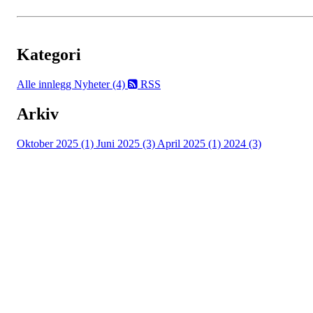
Kategori
Alle innlegg
Nyheter (4)
RSS
Arkiv
Oktober 2025 (1)
Juni 2025 (3)
April 2025 (1)
2024 (3)
Turorientering.no er den offisielle portalen for
turorientering på nett fra Norges
Orienteringsforbund.