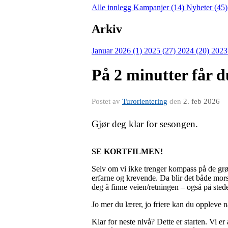
Alle innlegg
Kampanjer (14)
Nyheter (45
Arkiv
Januar 2026 (1)
2025 (27)
2024 (20)
2023
På 2 minutter får 
Postet av
Turorientering
den
2. feb 2026
Gjør deg klar for sesongen.
SE KORTFILMEN!
Selv om vi ikke trenger kompass på de grønn
erfarne og krevende. Da blir det både mor
deg å finne veien/retningen – også på stede
Jo mer du lærer, jo friere kan du oppleve 
Klar for neste nivå? Dette er starten. Vi e