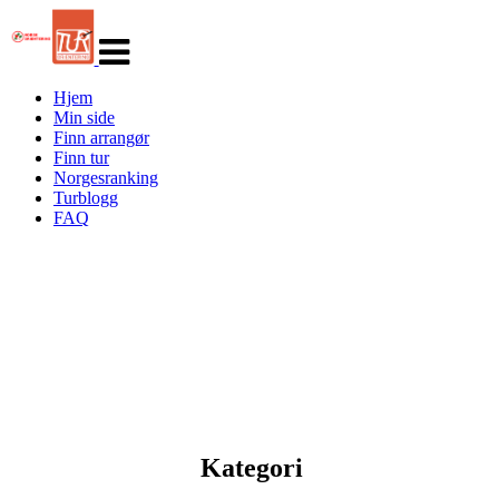
Veksle
navigasjon
Hjem
Min side
Finn arrangør
Finn tur
Norgesranking
Turblogg
FAQ
Kategori