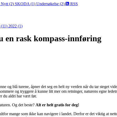
)
Nytt (2)
SKODA (1)
Undersøkelse (2)
RSS
 (11)
2022 (1)
du en rask kompass-innføring
e og blå turene, åpner det seg en helt ny verden når du tar steget vide
sommere og tryggere å kunne litt mer om retninger, naturens egne ledet
r du aldri har vært før.
naturen. Og det beste?
Alt er helt gratis for deg!
r altfor mange som ikke kan navigere i landet. Derfor er det viktig at ne