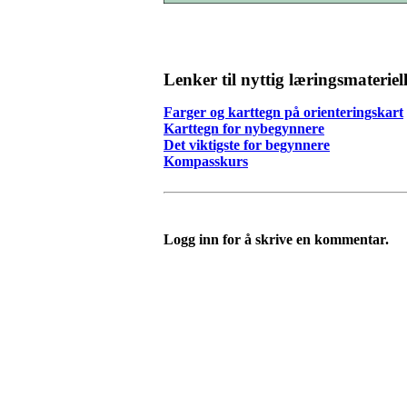
Lenker til nyttig læringsmateriel
Farger og karttegn på orienteringskart
Karttegn for nybegynnere
Det viktigste for begynnere
Kompasskurs
Logg inn for å skrive en kommentar.
Turorientering.no er den offisielle portalen for