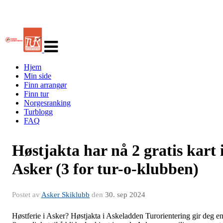
Veksle
navigasjon
Hjem
Min side
Finn arrangør
Finn tur
Norgesranking
Turblogg
FAQ
Høstjakta har nå 2 gratis kart 
Asker (3 for tur-o-klubben)
Postet av
Asker Skiklubb
den
30. sep 2024
Høstferie i Asker? Høstjakta i Askeladden Turorientering gir deg e