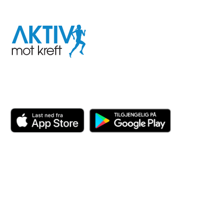
I samarbeid med
Aktiv
mot
kreft
Last ned appen her