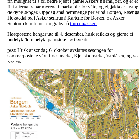
fin mulighet til å bli bedre kjent i gamle Askers nærmiljøer, og er et
fint alternativ når myrene i marka blir for våte, og elgjakta er i gang
de dype skoger. Oppdag små hemmelige perler på Borgen, Risenga
Heggedal og i Asker sentrum! Kartene for Borgen og Asker
Sentrum kan finner du gratis på
turo.no/asker
Høstpostene henger ute til 4. desember, husk refleks og gjerne ei
hodelykt/lommelykt på mørke høstkvelder!
psst: Husk at søndag 6. oktober avsluttes sesongen for
sommerpostene våre i Vestmarka, Kjekstadmarka, Vardåsen, og ve
kysten.