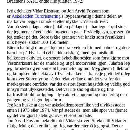
Braathens SAFE endte lille julaften 1972.
Ivrig deltaker Vidar Ekstrøm, og Jon Arvid Fossum som
er
Askeladden Turorientering
's løypeansvarlig i denne delen av
marka var begge i området etter ulykken. Vidar skriver:
Var på stedet dagen etter (julaften på dagen) – har tegnet rød strek
der jeg mener flyet hadde brøytet en gate. Fryktelig syn, grøsser nå
jeg tenker på det. Store tykke grantrær var knekt som fyrstikker i
ulik
høyde, sikker 100-150 meter.
Etter å ha fulgt dramaet hjemmefra kvelden før med naboer og dere
barn her på Hvalstad (vi hadde selskap), med god utsikt til
helikopter aktivitet, og senere sykebilkortesjen som først kjørte mot
Vestmarksetra før de snudde og ut på motorveien igjen. Julaften løp
jeg, brodern og en kamerat hjemmefra og mot Myggheim (lillebror
og kompisen ble hekta av i Tveterbakkene – kanskje greit det!). Je
kom over Storemyr og på det relativt flate området vest for det
mørkegrønne området, var det et stort åpent hugstfelt og veldig god
innsyn mot ulykkesstedet. Det var lite snø og skare og fine
barfrostforhold for løping – løp aktivt langrenn og orientering den
gangen og var i god løpsform.
Jeg kan huske at det var askeladdenposter like ved ulykkesstedet
enten i 1973 eller 1974. Var på stedet da, men alle spor var fjernet
og det var gjort flatehugst over et stort område.
Jon Arvid Fossum bekrefter det Vidar skriver: Streken til Vidar er
riktig. Mulig den er litt lang. Jeg var der etterpå jeg også. Det er