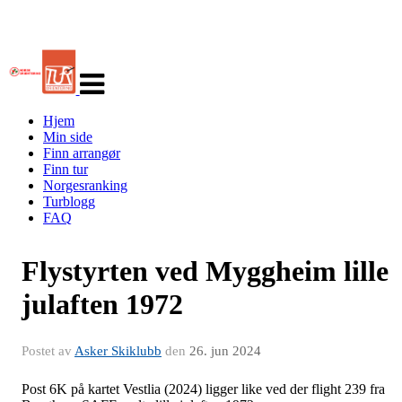
Veksle
navigasjon
Hjem
Min side
Finn arrangør
Finn tur
Norgesranking
Turblogg
FAQ
Flystyrten ved Myggheim lille
julaften 1972
Postet av
Asker Skiklubb
den
26. jun 2024
Post 6K på kartet Vestlia (2024) ligger like ved der flight 239 fra