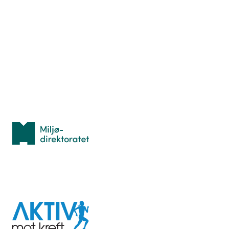
Nyttige ressurser
Hva er TurOrientering?
Lær orientering
Idrettsbutikken
Personvern
Med støtte fra
Miljødirektoratet
I samarbeid med
Aktiv
mot
kreft