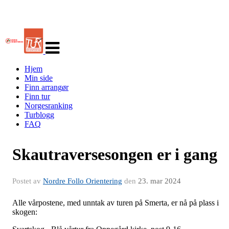
Veksle
navigasjon
Hjem
Min side
Finn arrangør
Finn tur
Norgesranking
Turblogg
FAQ
Skautraversesongen er i gang
Postet av
Nordre Follo Orientering
den
23. mar 2024
Alle vårpostene, med unntak av turen på Smerta, er nå på plass i
skogen: