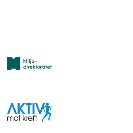
Hva er TurOrientering?
Lær orientering
Idrettsbutikken
Personvern
Med støtte fra
Miljødirektoratet
I samarbeid med
Aktiv
mot
kreft