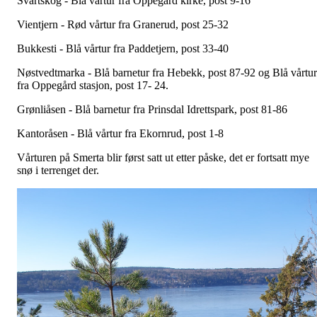
Svartskog - Blå vårtur fra Oppegård kirke, post 9-16
Vientjern - Rød vårtur fra Granerud, post 25-32
Bukkesti - Blå vårtur fra Paddetjern, post 33-40
Nøstvedtmarka - Blå barnetur fra Hebekk, post 87-92 og Blå vårtur
fra Oppegård stasjon, post 17- 24.
Grønliåsen - Blå barnetur fra Prinsdal Idrettspark, post 81-86
Kantoråsen - Blå vårtur fra Ekornrud, post 1-8
Vårturen på Smerta blir først satt ut etter påske, det er fortsatt mye
snø i terrenget der.