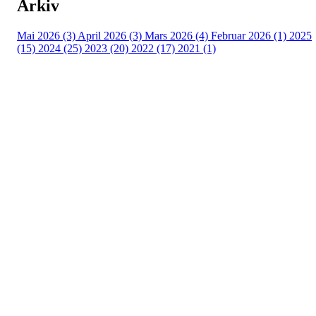
Arkiv
Mai 2026 (3)
April 2026 (3)
Mars 2026 (4)
Februar 2026 (1)
2025
(15)
2024 (25)
2023 (20)
2022 (17)
2021 (1)
Turorientering.no er den offisielle portalen for
turorientering på nett fra Norges
Orienteringsforbund.
© 2022 — Norges Orienteringsforbund