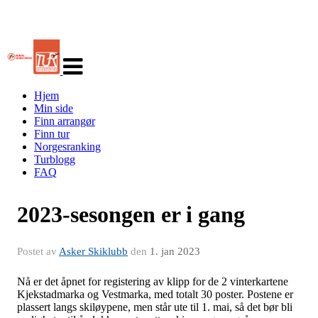
Veksle
navigasjon
Hjem
Min side
Finn arrangør
Finn tur
Norgesranking
Turblogg
FAQ
2023-sesongen er i gang
Postet av
Asker Skiklubb
den
1. jan 2023
Nå er det åpnet for registering av klipp for de 2 vinterkartene
Kjekstadmarka og Vestmarka, med totalt 30 poster. Postene er
plassert langs skiløypene, men står ute til 1. mai, så det bør bli