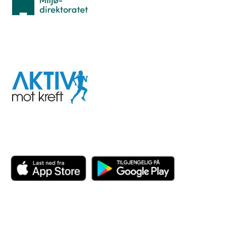
I samarbeid med
Aktiv
mot
kreft
Last ned appen her